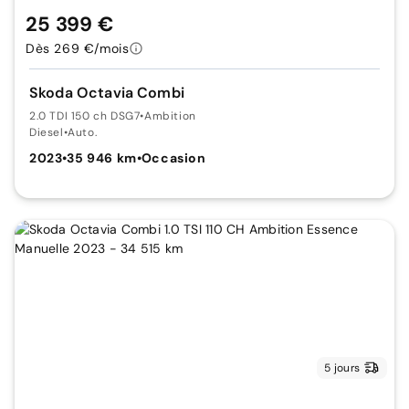
25 399 €
Dès 269 €/mois
Skoda Octavia Combi
2.0 TDI 150 ch DSG7
•
Ambition
Diesel
•
Auto.
2023
•
35 946 km
•
Occasion
5 jours