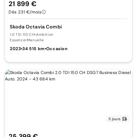
21 899 €
Dès 231 €/mois
Skoda Octavia Combi
1.0 TSI 110 CH
•
Ambition
Essence
•
Manuelle
2023
•
34 515 km
•
Occasion
5 jours
25 399 €