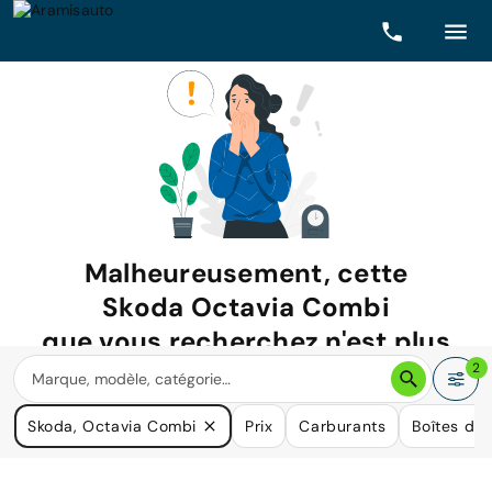
Malheureusement, cette
Skoda Octavia Combi
que vous recherchez n'est plus
disponible.
2
Nous avons de nombreuses voitures qui pourraient répondre
Skoda, Octavia Combi
Prix
Carburants
Boîtes de 
à vos besoins.