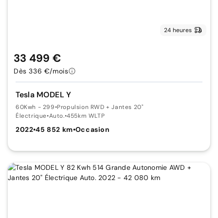
24 heures
33 499 €
Dès 336 €/mois
Tesla MODEL Y
60Kwh - 299
•
Propulsion RWD + Jantes 20"
Électrique
•
Auto.
•
455km WLTP
2022
•
45 852 km
•
Occasion