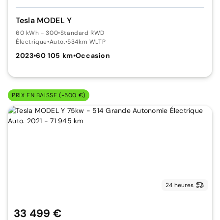
Tesla MODEL Y
60 kWh - 300
•
Standard RWD
Électrique
•
Auto.
•
534km WLTP
2023
•
60 105 km
•
Occasion
PRIX EN BAISSE (-500 €)
24 heures
33 499 €