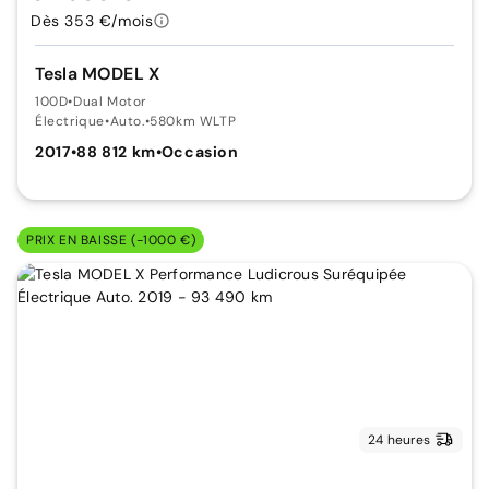
Dès 353 €/mois
Tesla MODEL X
100D
•
Dual Motor
Électrique
•
Auto.
•
580km WLTP
2017
•
88 812 km
•
Occasion
PRIX EN BAISSE (-1000 €)
24 heures