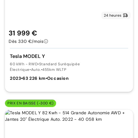
24 heures
31 999 €
Dès 330 €/mois
Tesla MODEL Y
60 kWh - RWD
•
Standard Suréquipée
Électrique
•
Auto.
•
455km WLTP
2023
•
63 226 km
•
Occasion
PRIX EN BAISSE (-300 €)