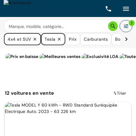
2
4x4 et SUV
Tesla
Prix
Carburants
Boîtes de
12
voitures
en vente
Trier