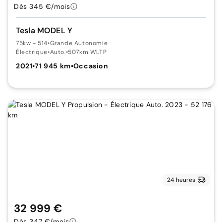
Dès 345 €/mois
Tesla MODEL Y
75kw - 514
•
Grande Autonomie
Électrique
•
Auto.
•
507km WLTP
2021
•
71 945 km
•
Occasion
24 heures
32 999 €
Dès 347 €/mois