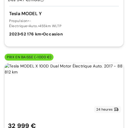
Tesla MODEL Y
Propulsion
•
-
Électrique
•
Auto.
•
455km WLTP
2023
•
52 176 km
•
Occasion
PRIX EN BAISSE (-1000 €)
24 heures
32 999 €