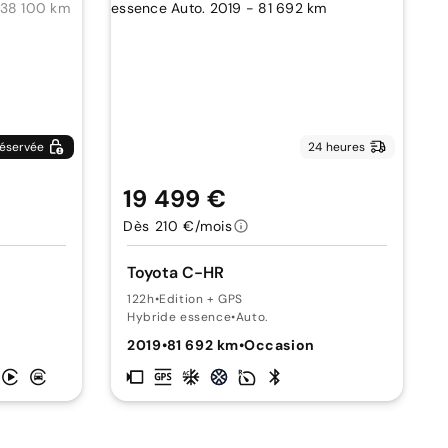
éservée
24 heures
19 499 €
Dès 210 €/mois
Toyota C-HR
122h
•
Edition + GPS
Hybride essence
•
Auto.
2019
•
81 692 km
•
Occasion