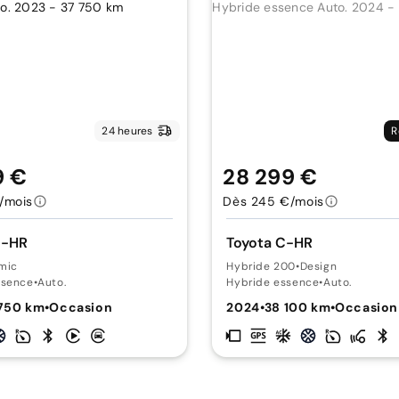
24 heures
R
9 €
28 299 €
/mois
Dès 245 €/mois
C-HR
Toyota C-HR
mic
Hybride 200
•
Design
ssence
•
Auto.
Hybride essence
•
Auto.
 750 km
•
Occasion
2024
•
38 100 km
•
Occasion