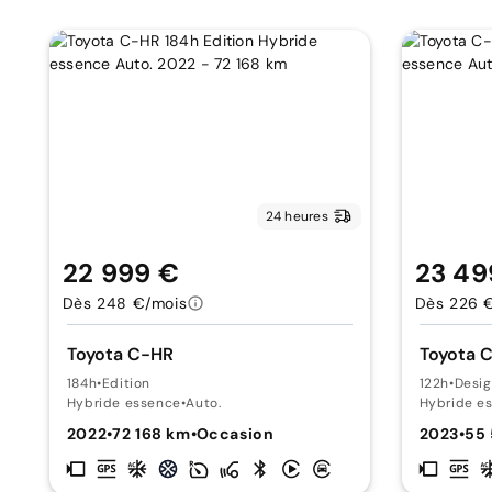
24 heures
22 999 €
23 49
Dès 248 €/mois
Dès 226 
Toyota C-HR
Toyota 
184h
•
Edition
122h
•
Desi
Hybride essence
•
Auto.
Hybride e
2022
•
72 168 km
•
Occasion
2023
•
55