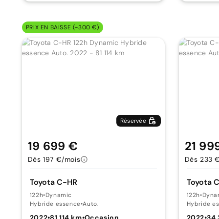
PRIX EN BAISSE (-300 €)
Réservée
19 699 €
21 99
Dès 197 €/mois
Dès 233 
Toyota C-HR
Toyota 
122h
•
Dynamic
122h
•
Dyna
Hybride essence
•
Auto.
Hybride e
2022
•
81 114 km
•
Occasion
2022
•
34