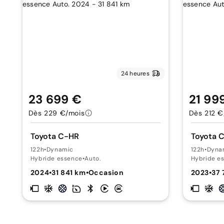
24 heures
23 699 €
21 99
Dès 229 €/mois
Dès 212 €
Toyota C-HR
Toyota 
122h
•
Dynamic
122h
•
Dyna
Hybride essence
•
Auto.
Hybride e
2024
•
31 841 km
•
Occasion
2023
•
37