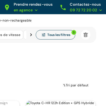
Prendre rendez-vous
Contactez-nous
en agence
09 72 72 20 02
de-non-rechargeable
3
Tous les filtres
es de vitesse
Kilométrage
Tri par défaut