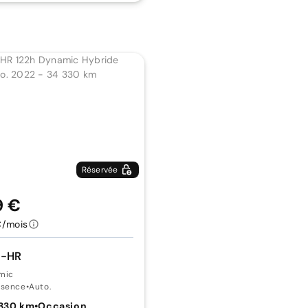
Réservée
9 €
€/mois
C-HR
mic
ssence
•
Auto.
 330 km
•
Occasion