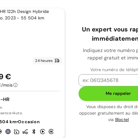
Un expert vous ra
immédiatement
Indiquez votre numéro 
rappel gratuit et imm
24 heures
Votre numéro de télép
9 €
€/mois
Me rappeler
C-HR
Vous disposez du droit d
gn
opposer gratuitement au d
ssence
•
Auto.
via
Bloctel
 504 km
•
Occasion