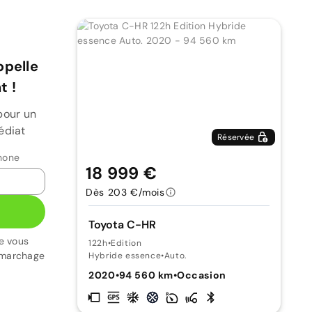
ppelle
 !
pour un
édiat
Réservée
hone
18 999 €
Dès 203 €/mois
Toyota C-HR
e vous
122h
•
Edition
émarchage
Hybride essence
•
Auto.
2020
•
94 560 km
•
Occasion