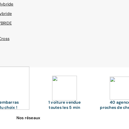
Hybride
ybride
YBRIDE
Cross
'embarras
1 voiture vendue
40 agenc
du choix !
toutes les 5 min
proches de ch
Nos réseaux