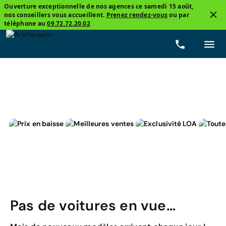
Ouverture exceptionnelle de nos agences ce samedi 15 août,
nos conseillers vous accueillent.
Prenez rendez-vous
ou par
3
téléphone au
09.72.72.20.02
Toyota, Prius
Hybride non-rechargeable
Prix
B
Pas de voitures en vue…