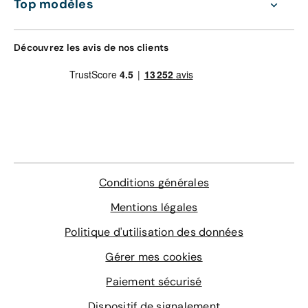
Top modèles
4 sur-tapis sur mesure
Entretien de votre véhicule
Délai de livraison à domicile : 48 heures
Extension de garantie pièces et main d'œuvre
valable dans le réseau constructeur (Europe)
Découvrez les avis de nos clients
Assistance 0km, 24h/24 et 7j/7 (dépannage,
LE MEILLEUR RAPPORT QUALITÉ-PRIX
remorquage et véhicule de prêt)
Livraison en agence
178 €
En savoir plus
Bon à savoir :
La livraison est gratuite à l'agence
de Donzère
Agence de livraison
Conditions générales
Choisissez une agence
Mentions légales
Politique d'utilisation des données
Délai de livraison en agence : 48 heures
Gérer mes cookies
Paiement sécurisé
Dispositif de signalement