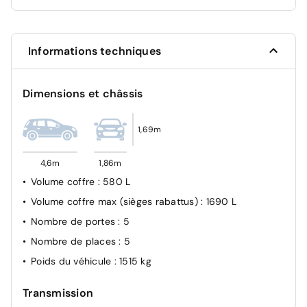
Système de fixations ISOFIX aux places latérales AR
Feux de jour à LED
Informations techniques
Phares antibrouillards AV
Alerte de franchissement de ligne avec aide au
Dimensions et châssis
maintien dans la file
Système d'assistance au démarrage en côte (HAC)
1,69m
Avertisseur d'angles morts (BSM)
4,6m
1,86m
Volume coffre
: 580 L
Volume coffre max (sièges rabattus)
: 1690 L
Nombre de portes
: 5
Nombre de places
: 5
Poids du véhicule
: 1515 kg
Transmission