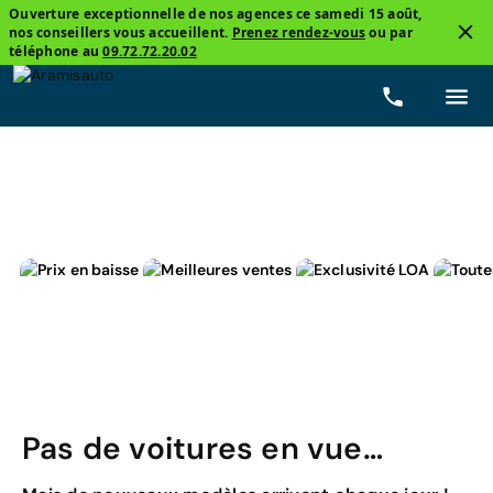
Ouverture exceptionnelle de nos agences ce samedi 15 août,
nos conseillers vous accueillent.
Prenez rendez-vous
ou par
4
téléphone au
09.72.72.20.02
Cabriolet
Volkswagen, Coccinelle Cabriolet
Esse
Pas de voitures en vue…