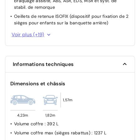
braquage assisté, ABS, ASR, EDS, MSR et syst. de
stabil. de remorque
Oeillets de retenue ISOFIX (dispositif pour fixation de 2
sièges pour enfants sur la banquette arrière)
Verrouillage centralisé sans SAFELOCK
Voir plus (+19)
Antidémarrage électronique
Système de contrôle de l'état des pneus
Assistant de maintien sur la voie Lane Assist
Informations techniques
Régulation des feux de route "Light Assist"
Projecteurs halogènes
Dimensions et châssis
Allumage automatique des projecteurs, avec feux de
jour à LED, fct. Leaving Home et fonction manuelle
Coming Home
1,57m
Détecteur de pluie
4,23m
1,82m
Réglage du site des phares
Volume coffre
: 392 L
Blocs de feux arrière à technologie LED
Volume coffre max (sièges rabattus)
: 1237 L
Feux arrière de brouillard