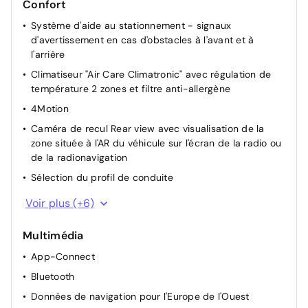
Confort
Système d'aide au stationnement - signaux
d'avertissement en cas d'obstacles à l'avant et à
l'arrière
Climatiseur "Air Care Climatronic" avec régulation de
température 2 zones et filtre anti-allergène
4Motion
Caméra de recul Rear view avec visualisation de la
zone située à l'AR du véhicule sur l'écran de la radio ou
de la radionavigation
Sélection du profil de conduite
Plancher de coffre à bagages réglable en hauteur et
Voir plus (+6)
amovible
Déverrouillage hayon/capot arrière de l'extérieur
Multimédia
Rétroviseur intérieur à réglage jour/nuit automatique
App-Connect
Vitres AV et AR électriques
Bluetooth
Miroirs de courtoisie éclairés dans les pare-soleil
Données de navigation pour l'Europe de l'Ouest