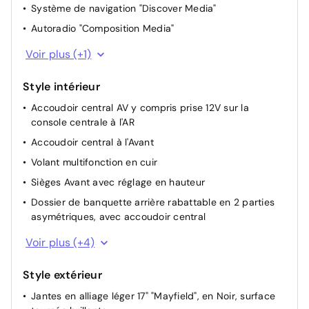
Dispositif start/stop de mise en veille avec
Système de navigation "Discover Media"
récupération de l'énergie au freinage
Autoradio "Composition Media"
6 haut-parleurs
Voir plus (+1)
Style intérieur
Accoudoir central AV y compris prise 12V sur la
console centrale à l'AR
Accoudoir central à l'Avant
Volant multifonction en cuir
Sièges Avant avec réglage en hauteur
Dossier de banquette arrière rabattable en 2 parties
asymétriques, avec accoudoir central
Pommeau du levier de vitesses en cuir
Voir plus (+4)
Eclairage de plancher
Style extérieur
Sièges confort à l'Avant
Jantes en alliage léger 17" "Mayfield", en Noir, surface
Combiné d'instruments avec tachymètre électronique,