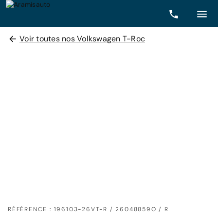
Voir toutes nos Volkswagen T-Roc
RÉFÉRENCE : 196103-26VT-R / 26048859O / R