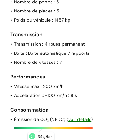
Nombre de portes
: 5
Projecteurs antibrouillard et feux de braquage
Nombre de places
: 5
Indicateur d'usure des plaquettes de frein
Poids du véhicule
: 1457 kg
Détection de fatigue
Assistant de maintien de voie Lane Assist
Transmission
Régulation des feux de route Light Assist
Transmission
: 4 roues permanent
Assistant de démarrage en côte et de descente
Boite
: Boîte automatique 7 rapports
Frein de stationnement électronique y compris
Nombre de vitesses
: 7
fonction Auto Hold
Système de détection des piétons
Performances
Vitesse max
: 200 km/h
Accélération 0-100 km/h
: 8 s
Consommation
Émission de CO₂ (NEDC)
(
voir détails
)
C
134 g/km