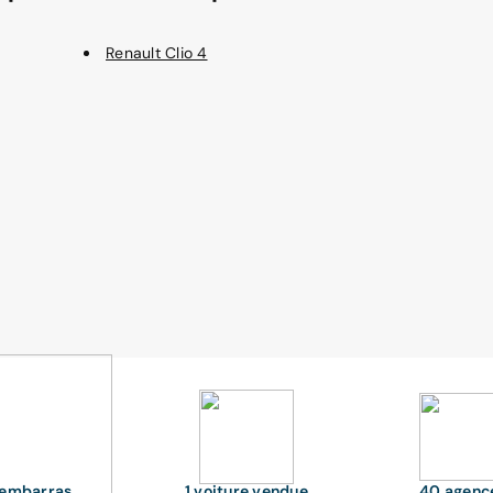
Renault Clio 4
'embarras
1 voiture vendue
40 agenc