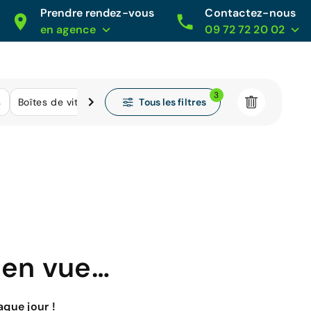
Prendre rendez-vous
Contactez-nous
en agence
09 72 72 20 02
3
Tous les filtres
s
Boîtes de vitesse
Kilométrage
 en vue…
que jour !