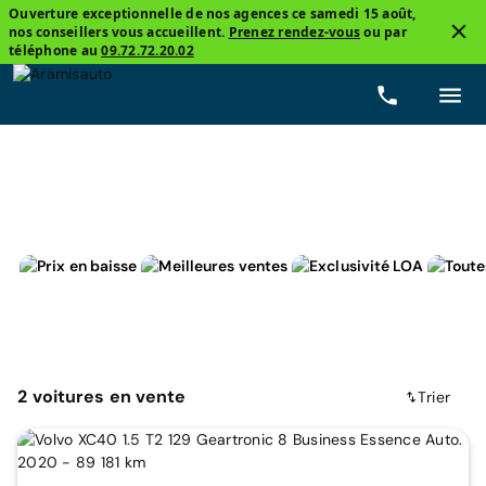
Ouverture exceptionnelle de nos agences ce samedi 15 août,
nos conseillers vous accueillent.
Prenez rendez-vous
ou par
3
téléphone au
09.72.72.20.02
Volvo, XC40
Business
Prix
Carburants
Boîte
2
voitures
en vente
Trier