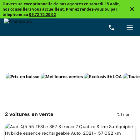
Ouverture exceptionnelle de nos agences ce samedi 15 août,
nos conseillers vous accueillent.
Prenez rendez-vous
ou par
4
téléphone au
09.72.72.20.02
4x4 et SUV
Audi, Q5
Hybride rechargeable
2
voitures
en vente
Trier