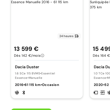
24 heures
13 599 €
15 49
Dès 142 €/mois
Dès 164 €
Dacia Duster
Dacia Du
1.6 SCe 115 BVM5
•
Essentiel
1.0 TCe 1
Essence
•
Manuelle
Essence
•
M
2016
•
61 115 km
•
Occasion
2020
•
52