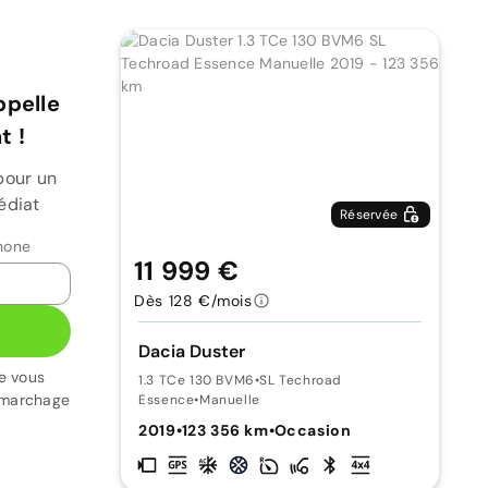
ppelle
 !
pour un
édiat
Réservée
hone
11 999 €
Dès 128 €/mois
Dacia Duster
e vous
1.3 TCe 130 BVM6
•
SL Techroad
émarchage
Essence
•
Manuelle
2019
•
123 356 km
•
Occasion