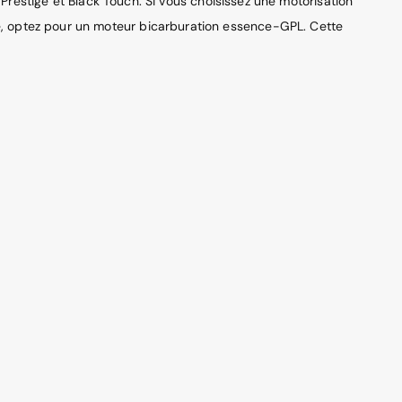
 Prestige et Black Touch. Si vous choisissez une motorisation
e, optez pour un moteur bicarburation essence-GPL. Cette