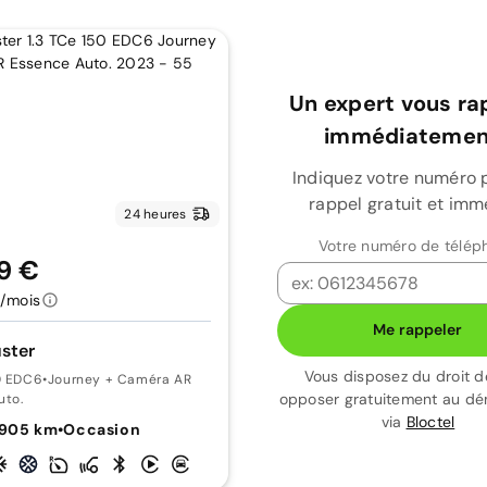
Un expert vous ra
immédiatement
Indiquez votre numéro 
rappel gratuit et imm
24 heures
Votre numéro de télép
9 €
/mois
Me rappeler
ster
Vous disposez du droit d
0 EDC6
•
Journey + Caméra AR
opposer gratuitement au d
uto.
via
Bloctel
 905 km
•
Occasion