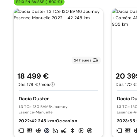
PRIX EN BAISSE (-500 €)
24 heures
18 499 €
20 39
Dès 178 €/mois
Dès 170 €
Dacia Duster
Dacia Du
1.3 TCe 130 BVM6
•
Journey
1.3 TCe 15
Essence
•
Manuelle
Essence
•
A
2022
•
42 245 km
•
Occasion
2023
•
55