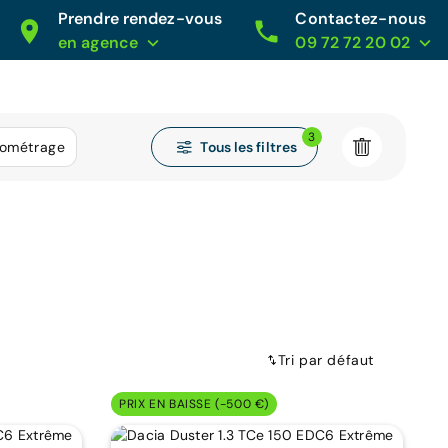
Prendre rendez-vous
Contactez-nous
en agence
09 72 72 20 02
3
Tous les filtres
lométrage
Tri par défaut
PRIX EN BAISSE (-500 €)