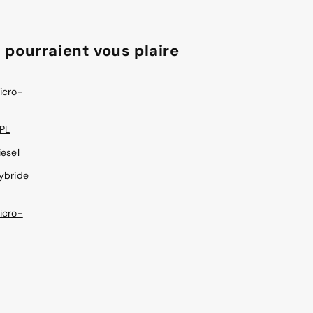
 pourraient vous plaire
icro-
PL
iesel
ybride
icro-