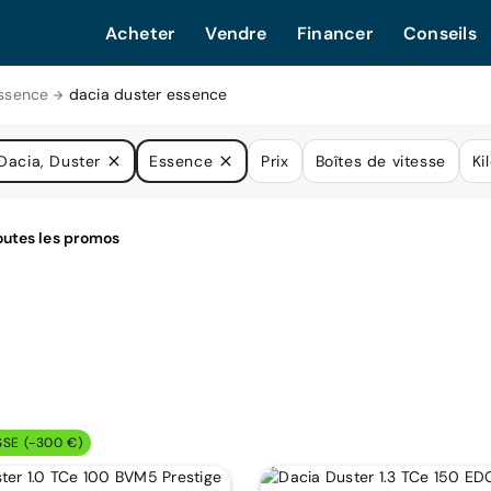
Acheter
Vendre
Financer
Conseils
ssence
dacia duster essence
Dacia, Duster
Essence
Prix
Boîtes de vitesse
Ki
SSE (-300 €)