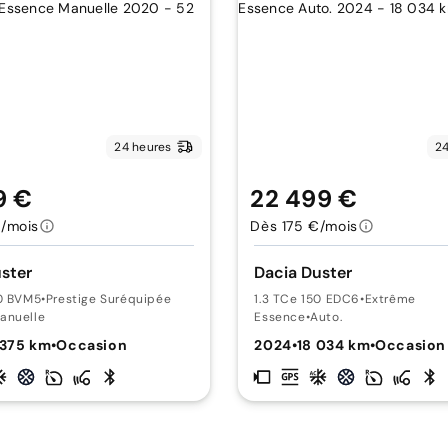
24 heures
24
9 €
22 499 €
/mois
Dès 175 €/mois
ster
Dacia Duster
00 BVM5
•
Prestige Suréquipée
1.3 TCe 150 EDC6
•
Extrême
anuelle
Essence
•
Auto.
 375 km
•
Occasion
2024
•
18 034 km
•
Occasion