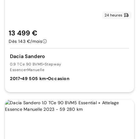
24 heures
13 499 €
Dès 143 €/mois
Dacia Sandero
0.9 TCe 90 BVM5
•
Stepway
Essence
•
Manuelle
2017
•
49 505 km
•
Occasion