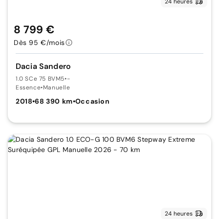
24 heures
8 799 €
Dès 95 €/mois
Dacia Sandero
1.0 SCe 75 BVM5
•
-
Essence
•
Manuelle
2018
•
68 390 km
•
Occasion
24 heures