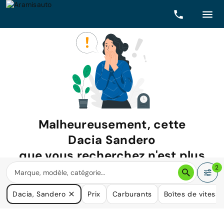
Malheureusement, cette
Dacia Sandero
que vous recherchez n'est plus
disponible.
2
Nous avons de nombreuses voitures qui pourraient répondre
Dacia, Sandero
Prix
Carburants
Boîtes de vitesse
à vos besoins.