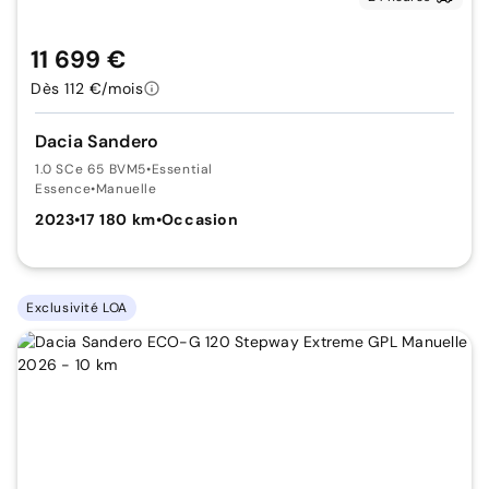
11 699 €
Dès 112 €/mois
Dacia Sandero
1.0 SCe 65 BVM5
•
Essential
Essence
•
Manuelle
2023
•
17 180 km
•
Occasion
Exclusivité LOA