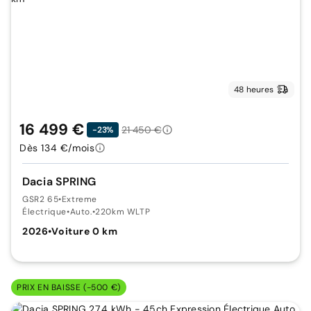
48 heures
16 499 €
21 450 €
-23%
Dès 134 €/mois
Dacia SPRING
GSR2 65
•
Extreme
Électrique
•
Auto.
•
220km WLTP
2026
•
Voiture 0 km
PRIX EN BAISSE (-500 €)