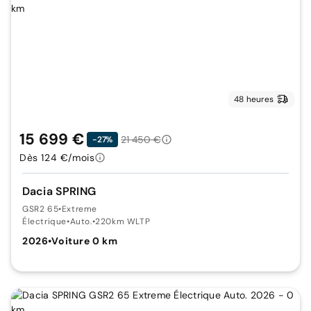
48 heures
15 699 €
21 450 €
-27%
Dès 124 €/mois
Dacia SPRING
GSR2 65
•
Extreme
Électrique
•
Auto.
•
220km WLTP
2026
•
Voiture 0 km