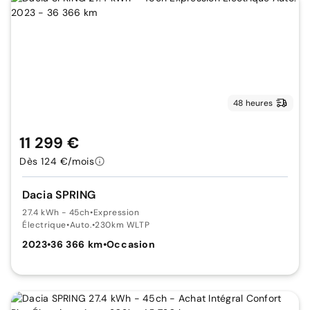
48 heures
11 299 €
Dès 124 €/mois
Dacia SPRING
27.4 kWh - 45ch
•
Expression
Électrique
•
Auto.
•
230km WLTP
2023
•
36 366 km
•
Occasion