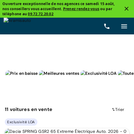
Ouverture exceptionnelle de nos agences ce samedi 15 août,
nos conseillers vous accueillent.
Prenez rendez-vous
ou par
3
téléphone au
09.72.72.20.02
Citadine
Dacia, SPRING
Prix
Carburants
Boî
11
voitures
en vente
Trier
Exclusivité LOA