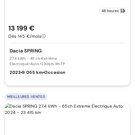
48 heures
13 199 €
Dès 145 €/mois
Dacia SPRING
27.4 kWh - 45 ch
•
Extrême
Électrique
•
Auto.
•
230km WLTP
2023
•
9 055 km
•
Occasion
MEILLEURES VENTES