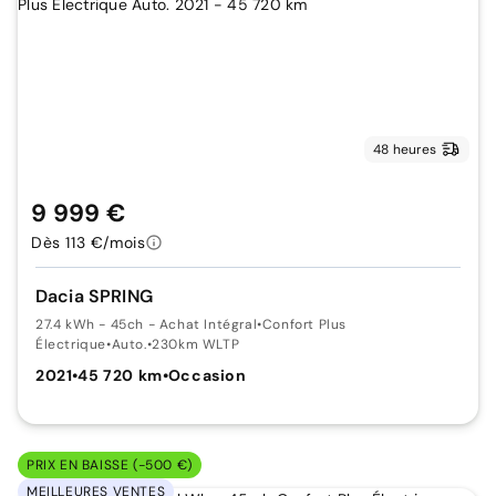
48 heures
9 999 €
Dès 113 €/mois
Dacia SPRING
27.4 kWh - 45ch - Achat Intégral
•
Confort Plus
Électrique
•
Auto.
•
230km WLTP
2021
•
45 720 km
•
Occasion
PRIX EN BAISSE (-500 €)
MEILLEURES VENTES