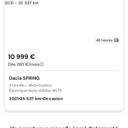
48 heures
10 999 €
Dès 190 €/mois
Dacia SPRING
27.4 kWh - 45ch
•
Confort
Électrique
•
Auto.
•
230km WLTP
2021
•
25 537 km
•
Occasion