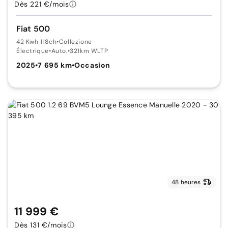
Dès 221 €/mois
Fiat 500
42 Kwh 118ch
•
Collezione
Électrique
•
Auto.
•
321km WLTP
2025
•
7 695 km
•
Occasion
48 heures
11 999 €
Dès 131 €/mois