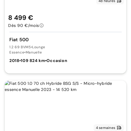
48 heures
8 499 €
Dès 90 €/mois
Fiat 500
1.2 69 BVM5
•
Lounge
Essence
•
Manuelle
2018
•
109 824 km
•
Occasion
4 semaines