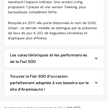
maximum l’espace intérieur. Une version Living,
proposant 7 places et une version Trekking, plus
baroudeuse complètent l'offre.
Restylée en 2017, elle porte désormais le nom de 500L
Urban : ce dernier modèle se distingue par la présence
de feux de jour à LED, de baguettes chromées et
d'optiques plus affinées.
Les caractéristiques et les performances
de la Fiat 500
La Fiat 500 est disponible en deux motorisations diesel
Trouvez la Fiat 500 d’occasion
et essence, délivrant une puissance maximale de 69 à
parfaitement adaptée à vos besoins sur le
180 chevaux et une vitesse maximale située dans une
site d’Aramisauto !
fourchette de 160 à 230 km/h. Les dimensions sont les
suivantes : longueur de 3 546 mm, largeur de 1 627 mm,
hauteur de 1 488 mm, pour un coffre d'une capacité de
Tous les derniers modèles de Fiat 500 d’occasion
185 dm3.
Aramisauto
Voiture occasion
fiat
fiat 500