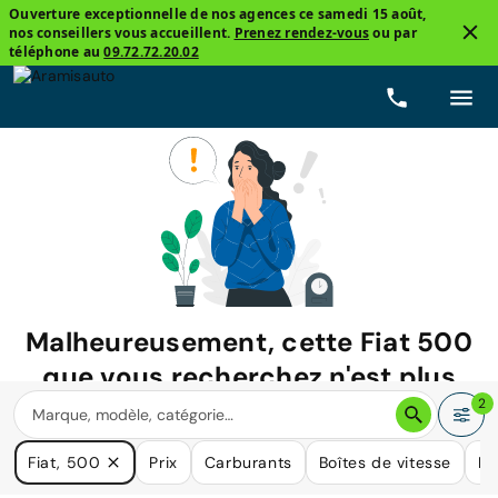
Ouverture exceptionnelle de nos agences ce samedi 15 août,
nos conseillers vous accueillent.
Prenez rendez-vous
ou par
téléphone au
09.72.72.20.02
Malheureusement, cette
Fiat 500
que vous recherchez n'est plus
disponible.
2
Nous avons de nombreuses voitures qui pourraient répondre
Fiat, 500
Prix
Carburants
Boîtes de vitesse
Ki
à vos besoins.