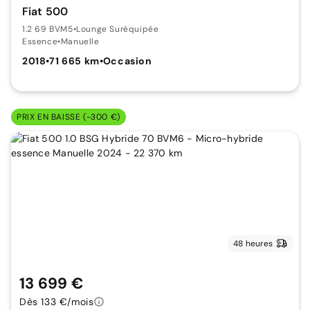
Fiat 500
1.2 69 BVM5
•
Lounge Suréquipée
Essence
•
Manuelle
2018
•
71 665 km
•
Occasion
PRIX EN BAISSE (-300 €)
48 heures
13 699 €
Dès 133 €/mois