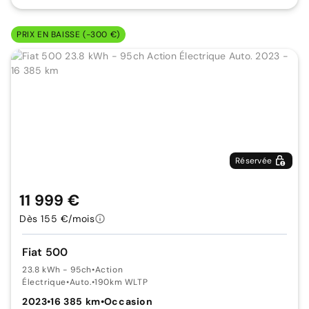
PRIX EN BAISSE (-300 €)
Réservée
11 999 €
Dès 155 €/mois
Fiat 500
23.8 kWh - 95ch
•
Action
Électrique
•
Auto.
•
190km WLTP
2023
•
16 385 km
•
Occasion