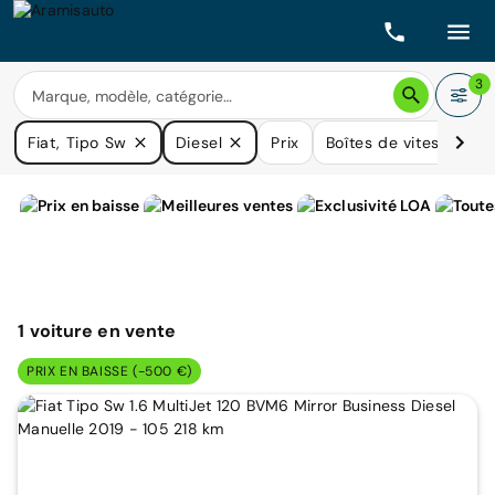
3
Fiat, Tipo Sw
Diesel
Prix
Boîtes de vitesse
K
1
voiture
en vente
PRIX EN BAISSE (-500 €)