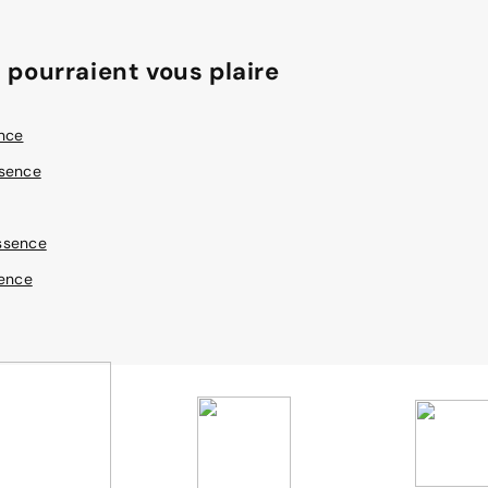
 pourraient vous plaire
ence
ssence
ssence
sence