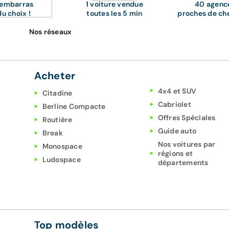
'embarras
1 voiture vendue
40 agenc
du choix !
toutes les 5 min
proches de ch
Nos réseaux
Acheter
4x4 et SUV
Citadine
Cabriolet
Berline Compacte
Offres Spéciales
Routière
Guide auto
Break
Nos voitures par
Monospace
régions et
Ludospace
départements
Top modèles