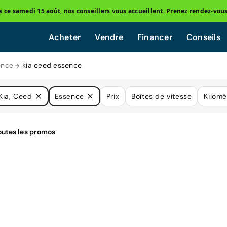
ce samedi 15 août, nos conseillers vous accueillent.
Prenez rendez-vou
Acheter
Vendre
Financer
Conseils
ence
kia ceed essence
Kia, Ceed
Essence
Prix
Boîtes de vitesse
Kilomé