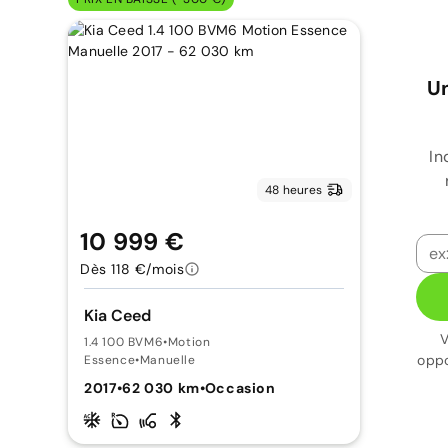
Un
In
48 heures
10 999 €
Dès 118 €/mois
Kia Ceed
V
1.4 100 BVM6
•
Motion
oppo
Essence
•
Manuelle
2017
•
62 030 km
•
Occasion