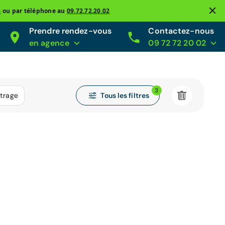
s
ou par téléphone au
09.72.72.20.02
Prendre rendez-vous
Contactez-nous
en agence
09 72 72 20 02
3
Tous les filtres
trage