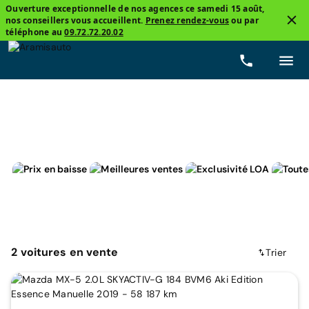
Ouverture exceptionnelle de nos agences ce samedi 15 août,
nos conseillers vous accueillent.
Prenez rendez-vous
ou par
2
téléphone au
09.72.72.20.02
Mazda
Essence
Prix
Boîtes de vitesse
Kilom
2
voitures
en vente
Trier