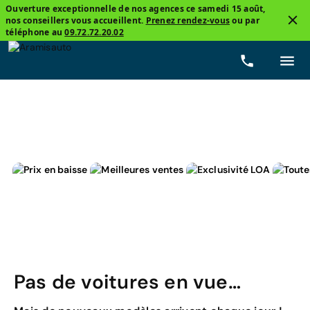
Ouverture exceptionnelle de nos agences ce samedi 15 août,
nos conseillers vous accueillent.
Prenez rendez-vous
ou par
3
téléphone au
09.72.72.20.02
Mercedes, Classe A
Inspiration
Prix
Carburant
Pas de voitures en vue…