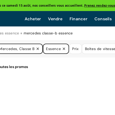
ce samedi 15 août, nos conseillers vous accueillent.
Prenez rendez-vou
Acheter
Vendre
Financer
Conseils
es essence
mercedes classe-b essence
Mercedes, Classe B
Essence
Prix
Boîtes de vitess