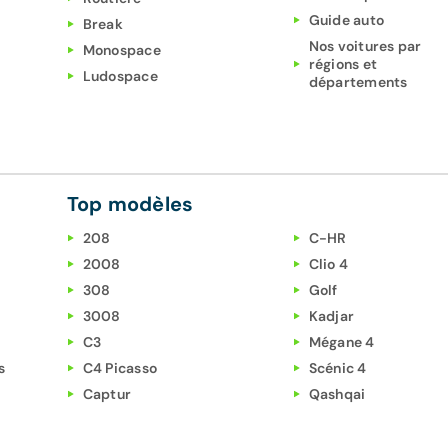
Guide auto
Break
Nos voitures par
Monospace
régions et
Ludospace
départements
Top modèles
208
C-HR
2008
Clio 4
308
Golf
3008
Kadjar
C3
Mégane 4
s
C4 Picasso
Scénic 4
Captur
Qashqai