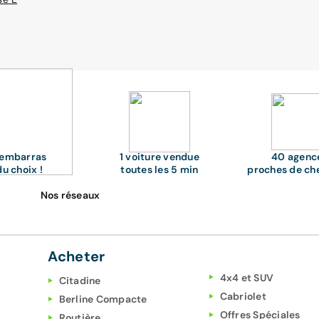
'embarras
1 voiture vendue
40 agenc
du choix !
toutes les 5 min
proches de ch
Nos réseaux
Acheter
4x4 et SUV
Citadine
Cabriolet
Berline Compacte
Offres Spéciales
Routière