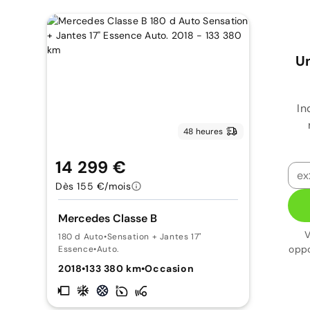
Un
In
48 heures
14 299 €
Dès 155 €/mois
Mercedes Classe B
V
180 d Auto
•
Sensation + Jantes 17"
oppo
Essence
•
Auto.
2018
•
133 380 km
•
Occasion