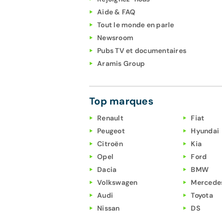
Aide & FAQ
Tout le monde en parle
Newsroom
Pubs TV et documentaires
Aramis Group
Top marques
Renault
Fiat
Peugeot
Hyundai
Citroën
Kia
Opel
Ford
Dacia
BMW
Volkswagen
Mercede
Audi
Toyota
Nissan
DS