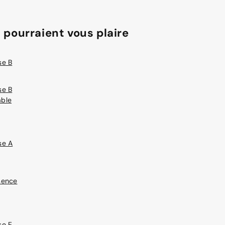
 pourraient vous plaire
se B
se B
able
se A
sence
se E