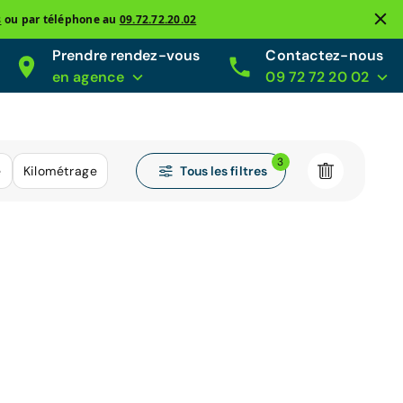
s
ou par téléphone au
09.72.72.20.02
Prendre rendez-vous
Contactez-nous
en agence
09 72 72 20 02
3
Tous les filtres
e
Kilométrage