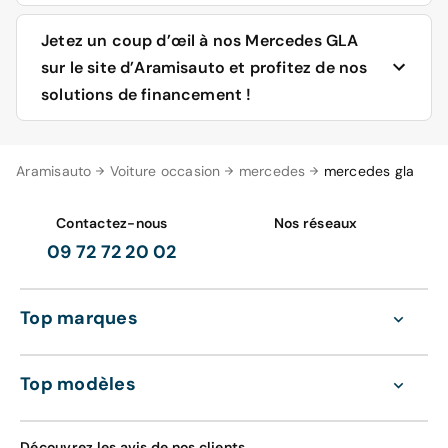
Jetez un coup d’œil à nos Mercedes GLA
sur le site d’Aramisauto et profitez de nos
solutions de financement !
Que vous soyez particulier ou professionnel, que vous
Aramisauto
Voiture occasion
mercedes
mercedes gla
choisissiez un véhicule neuf, à 0 km ou un véhicule
d'occasion reconditionné, l'achat de votre nouveau
véhicule sur le site d'Aramisauto est d'une facilité
Contactez-nous
Nos réseaux
déconcertante. Faites votre choix entre les Mercedes
09 72 72 20 02
Classe GLA d'occasion ou les Mercedes GLA neuves qui
sont disponibles sur le marché au moment T. Effectuez
votre propre sélection et prenez le temps d'étudier
Top marques
chaque modèle dans les détails. Ceux-ci vous sont en
effet, dévoilés de la manière la plus exhaustive qui soit :
kilométrage, année de première mise en circulation,
Top modèles
modèle, options, équipements, etc. Toutes les
caractéristiques y sont décrites, accompagnées de
photos et de schémas. Utilisez notre outil comparatif en
Découvrez les avis de nos clients
ligne pour lister sur une même ligne les spécifications de