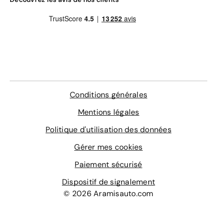
chaque modèle comparé.
De plus, avec Aramisauto, vous avez une double
assurance : celle de bénéficier d'un nouveau véhicule au
prix le plus bas du marché, ainsi que l'assurance d'une
garantie constructeur qui couvre votre achat pendant 12
mois, et pouvant être étendue à 5 ans. Une fois votre
choix effectué, vous pouvez financer l'achat de votre
auto par le biais d'une formule plus adaptée à vos
Conditions générales
capacités en matière de mensualités et d'échéances.
Mentions légales
Particulier ou professionnel, nos clients bénéficient d'une
Politique d'utilisation des données
assistance et de conseils personnalisés. N'hésitez pas à
prendre contact avec un vendeur auto spécialisé au
Gérer mes cookies
numéro suivant : 09 72 72 20 02.
Paiement sécurisé
Dispositif de signalement
© 2026 Aramisauto.com