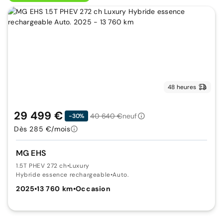
48 heures
29 499 €
40 640 €
neuf
-30%
Dès 285 €/mois
MG EHS
1.5T PHEV 272 ch
•
Luxury
Hybride essence rechargeable
•
Auto.
2025
•
13 760 km
•
Occasion