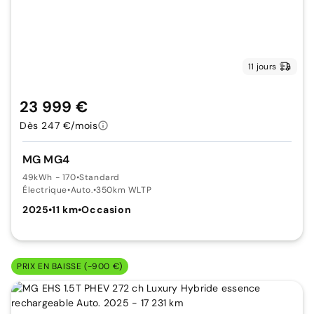
11 jours
23 999 €
Dès 247 €/mois
MG MG4
49kWh - 170
•
Standard
Électrique
•
Auto.
•
350km WLTP
2025
•
11 km
•
Occasion
PRIX EN BAISSE (-900 €)