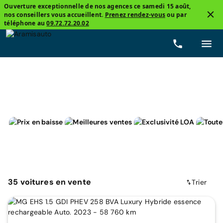
Ouverture exceptionnelle de nos agences ce samedi 15 août,
nos conseillers vous accueillent.
Prenez rendez-vous
ou par
3
téléphone au
09.72.72.20.02
4x4 et SUV
MG
Automatique
Prix
Carbur
35
voitures
en vente
Trier