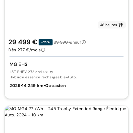
48 heures
29 499 €
39 990 €
neuf
-29%
Dès 277 €/mois
MG EHS
1.5T PHEV 272 ch
•
Luxury
Hybride essence rechargeable
•
Auto.
2025
•
14 249 km
•
Occasion