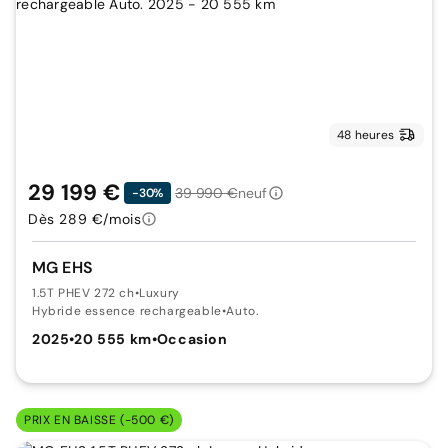
48 heures
29 199 €
39 990 €
neuf
-30%
Dès 289 €/mois
MG EHS
1.5T PHEV 272 ch
•
Luxury
Hybride essence rechargeable
•
Auto.
2025
•
20 555 km
•
Occasion
PRIX EN BAISSE (-500 €)