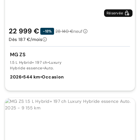
Réservée
22 999 €
28 140 €
neuf
-18%
Dès 187 €/mois
MG ZS
1.5 L Hybrid+ 197 ch
•
Luxury
Hybride essence
•
Auto.
2026
•
544 km
•
Occasion