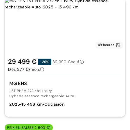
48 heures
29 499 €
39 990 €
neuf
-29%
Dès 277 €/mois
MG EHS
1.5T PHEV 272 ch
•
Luxury
Hybride essence rechargeable
•
Auto.
2025
•
15 496 km
•
Occasion
PRIX EN BAISSE (-500 €)