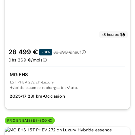
48 heures
28 499 €
39 990 €
neuf
-31%
Dès 269 €/mois
MG EHS
1.5T PHEV 272 ch
•
Luxury
Hybride essence rechargeable
•
Auto.
2025
•
17 231 km
•
Occasion
PRIX EN BAISSE (-300 €)