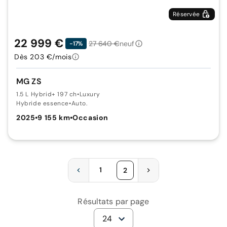
Réservée
22 999 €
27 640 €
neuf
-17%
Dès 203 €/mois
MG ZS
1.5 L Hybrid+ 197 ch
•
Luxury
Hybride essence
•
Auto.
2025
•
9 155 km
•
Occasion
1
2
Résultats par page
24