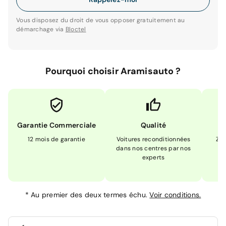
Vous disposez du droit de vous opposer gratuitement au
démarchage via
Bloctel
Pourquoi choisir Aramisauto ?
Garantie Commerciale
Qualité
12 mois de garantie
Voitures reconditionnées
Zér
dans nos centres par nos
m
experts
*
Au premier des deux termes échu.
Voir conditions.