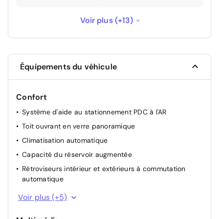
Commande électrique du hayon
460 €
Voir plus (+13)
Connectivité avancée et recharge sans fil par
260 €
induction
Équipements du véhicule
Contenance du réservoir de carburant
60 €
supérieure (+10l)
Confort
Décoration intérieure MINI Yours Piano Black
200 €
Système d'aide au stationnement PDC à l'AR
illuminé
Toit ouvrant en verre panoramique
Jantes en alliage 18" design
1 420 €
Climatisation automatique
Capacité du réservoir augmentée
Kit Eclairage
180 €
Rétroviseurs intérieur et extérieurs à commutation
automatique
Kit Rangement
270 €
Rétroviseur intérieur à commutation jour/nuit
Voir plus (+5)
MINI Driving Modes
190 €
automatique
Kit rangement