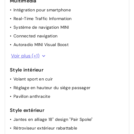
Multimédia
MINI Excitement package
260 €
Mécanisme de réglage sièges arrière
Intégration pour smartphone
Kit éclairage
Rétroviseur intérieur anti-éblouissement
Real-Time Traffic Information
180 €
électrochrome
Drive Assist
Système de navigation MINI
Connected navigation
Rétroviseurs extérieures anti-éblouissement
500 €
électrochrome
Autoradio MINI Visual Boost
MINI Connected
Voir plus (+1)
Teinte de carrosserie métallisée - Melting
650 €
Silver
Style intérieur
Toit ouvrant panoramique en verre
990 €
Volant sport en cuir
Réglage en hauteur du siège passager
Pavillon anthracite
Style extérieur
Jantes en alliage 18" design "Pair Spoke"
Rétroviseur extérieur rabattable