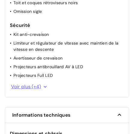
Toit et coques rétroviseurs noirs
Omission sigle
Sécurité
Kit anti-crevaison
Limiteur et régulateur de vitesse avec maintien de la
vitesse en descente
Avertisseur de crevaison
Projecteurs antibrouillard AV à LED
Projecteurs Full LED
Appel de détresse intelligent
Voir plus (+4)
Verrouillage automatique au démarrage
Protection piétons active
Ecrous de roues antivol
Informations techniques
Dimensions et châssis