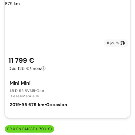
11 jours
11 799 €
Dès 125 €/mois
Mini Mini
1.5 D 95 BVM5
•
One
Diesel
•
Manuelle
2019
•
95 679 km
•
Occasion
PRIX EN BAISSE (-700 €)