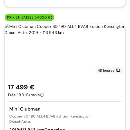
PRIX EN BAISSE (-1000 €)
48 heures
17 499 €
Dès 188 €/mois
Mini Clubman
Cooper SD 190 ALL4 BVA8
•
Edition Kensington
Diesel
•
Auto.
2019
•
113 943 km
•
Occasion