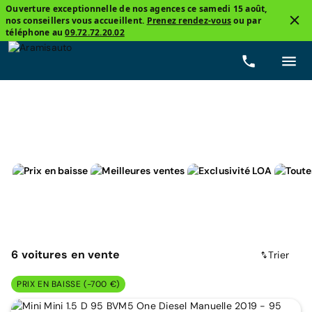
Ouverture exceptionnelle de nos agences ce samedi 15 août,
nos conseillers vous accueillent.
Prenez rendez-vous
ou par
2
téléphone au
09.72.72.20.02
Mini
Diesel
Prix
Boîtes de vitesse
Kilométra
6
voitures
en vente
Trier
PRIX EN BAISSE (-700 €)