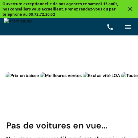
Ouverture exceptionnelle de nos agences ce samedi 15 août,
nos conseillers vous accueillent.
Prenez rendez-vous
ou par
4
téléphone au
09.72.72.20.02
Citadine
Opel, Adam
Essence
Prix
Boîtes
Pas de voitures en vue…