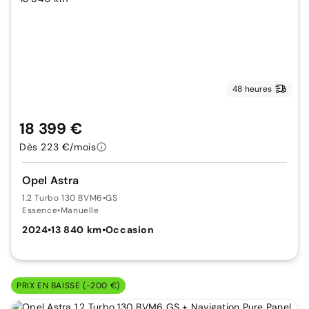
48 heures
18 399 €
Dès 223 €/mois
Opel Astra
1.2 Turbo 130 BVM6
•
GS
Essence
•
Manuelle
2024
•
13 840 km
•
Occasion
PRIX EN BAISSE (-200 €)