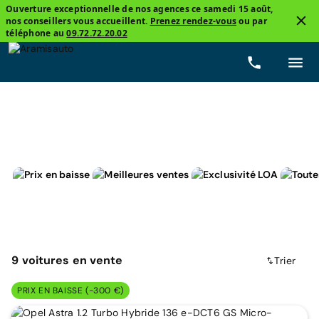
Ouverture exceptionnelle de nos agences ce samedi 15 août,
nos conseillers vous accueillent.
Prenez rendez-vous
ou par
3
téléphone au
09.72.72.20.02
Berline compacte
Opel, Astra
Prix
Carburants
9
voitures
en vente
Trier
PRIX EN BAISSE (-300 €)