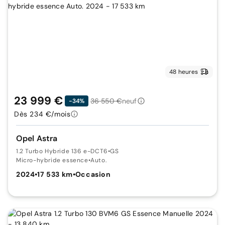
48 heures
23 999 €
36 550 €
neuf
-34%
Dès 234 €/mois
Opel Astra
1.2 Turbo Hybride 136 e-DCT6
•
GS
Micro-hybride essence
•
Auto.
2024
•
17 533 km
•
Occasion