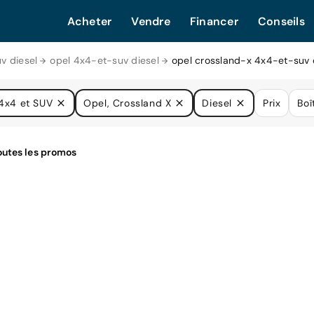
Acheter
Vendre
Financer
Conseils
v diesel
opel 4x4-et-suv diesel
opel crossland-x 4x4-et-suv 
4x4 et SUV
Opel, Crossland X
Diesel
Prix
Boî