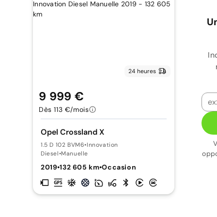
Un
In
24 heures
9 999 €
Dès 113 €/mois
Opel Crossland X
V
1.5 D 102 BVM6
•
Innovation
oppo
Diesel
•
Manuelle
2019
•
132 605 km
•
Occasion