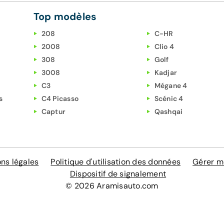
Top modèles
208
C-HR
2008
Clio 4
308
Golf
3008
Kadjar
C3
Mégane 4
s
C4 Picasso
Scénic 4
Captur
Qashqai
ns légales
Politique d'utilisation des données
Gérer m
Dispositif de signalement
© 2026 Aramisauto.com