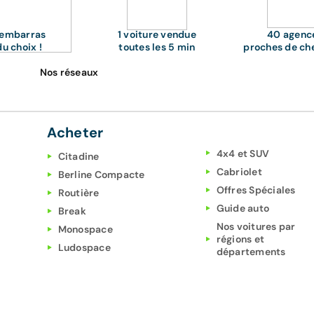
'embarras
1 voiture vendue
40 agenc
du choix !
toutes les 5 min
proches de ch
Nos réseaux
Acheter
4x4 et SUV
Citadine
Cabriolet
Berline Compacte
Offres Spéciales
Routière
Guide auto
Break
Nos voitures par
Monospace
régions et
Ludospace
départements