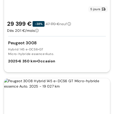
5 jours
29 399 €
47 170 €
neuf
-38%
Dès 201 €/mois
Peugeot 3008
Hybrid 145 e-DCS6
•
GT
Micro-hybride essence
•
Auto.
2025
•
6 350 km
•
Occasion