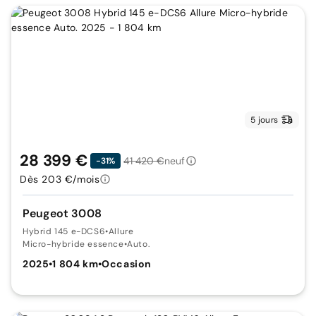
5 jours
28 399 €
41 420 €
neuf
-31%
Dès 203 €/mois
Peugeot 3008
Hybrid 145 e-DCS6
•
Allure
Micro-hybride essence
•
Auto.
2025
•
1 804 km
•
Occasion