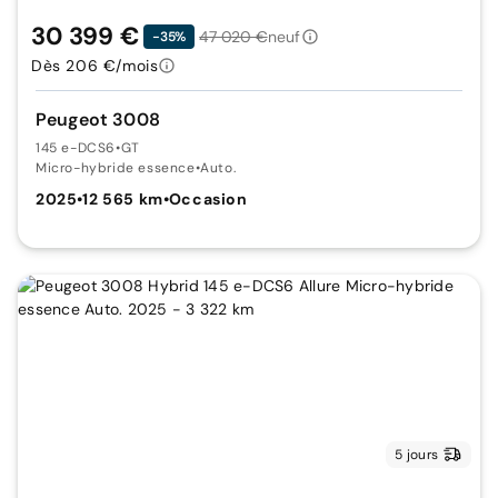
30 399 €
47 020 €
neuf
-35%
Dès 206 €/mois
Peugeot 3008
145 e-DCS6
•
GT
Micro-hybride essence
•
Auto.
2025
•
12 565 km
•
Occasion
5 jours