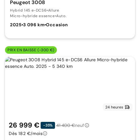
Peugeot 3008
Hybrid 145 e-DCS6
•
Allure
Micro-hybride essence
•
Auto.
2025
•
3 096 km
•
Occasion
PRIX EN BAISSE (-300 €)
24 heures
26 999 €
41 400 €
neuf
-35%
Dès 182 €/mois