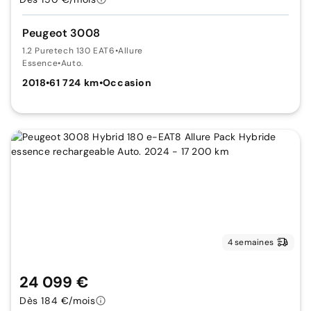
Peugeot 3008
1.2 Puretech 130 EAT6
•
Allure
Essence
•
Auto.
2018
•
61 724 km
•
Occasion
4 semaines
24 099 €
Dès 184 €/mois