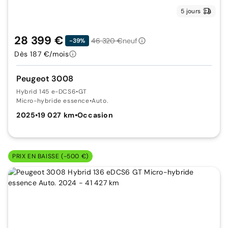
5 jours
28 399 €
46 320 €
neuf
-39%
Dès 187 €/mois
Peugeot 3008
Hybrid 145 e-DCS6
•
GT
Micro-hybride essence
•
Auto.
2025
•
19 027 km
•
Occasion
PRIX EN BAISSE (-500 €)