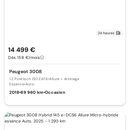
24 heures
14 499 €
Dès 158 €/mois
Peugeot 3008
1.2 Puretech 130 EAT6
•
Allure + Attelage
Essence
•
Auto.
2018
•
69 960 km
•
Occasion