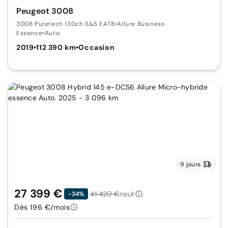
Peugeot 3008
3008 Puretech 130ch S&S EAT8
•
Allure Business
Essence
•
Auto.
2019
•
112 390 km
•
Occasion
9 jours
27 399 €
41 420 €
neuf
-34%
Dès 196 €/mois