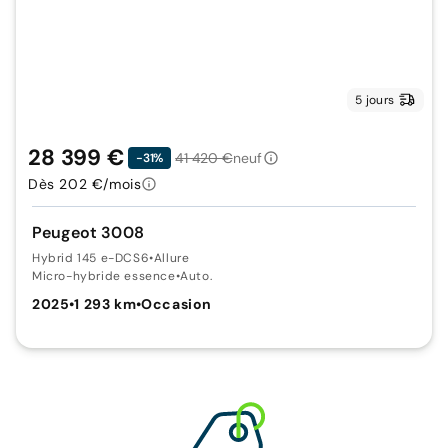
5 jours
28 399 €
41 420 €
neuf
-31%
Dès 202 €/mois
Peugeot 3008
Hybrid 145 e-DCS6
•
Allure
Micro-hybride essence
•
Auto.
2025
•
1 293 km
•
Occasion