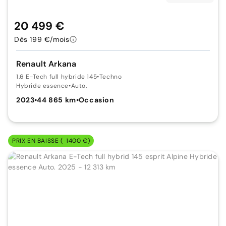
20 499 €
Dès 199 €/mois
Renault Arkana
1.6 E-Tech full hybride 145
•
Techno
Hybride essence
•
Auto.
2023
•
44 865 km
•
Occasion
PRIX EN BAISSE (-1400 €)