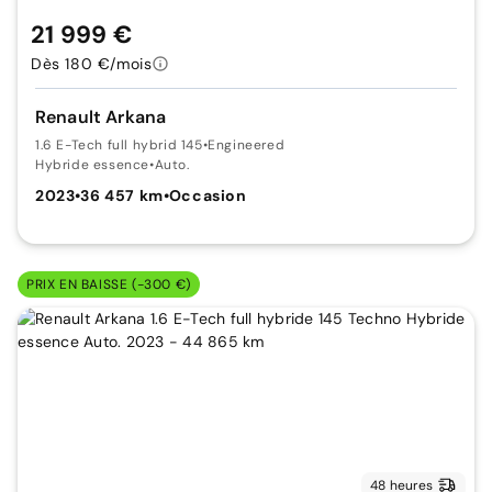
21 999 €
Dès 180 €/mois
Renault Arkana
1.6 E-Tech full hybrid 145
•
Engineered
Hybride essence
•
Auto.
2023
•
36 457 km
•
Occasion
PRIX EN BAISSE (-300 €)
48 heures