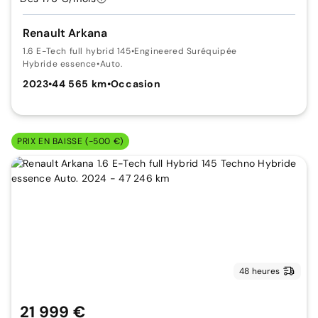
Renault Arkana
1.6 E-Tech full hybrid 145
•
Engineered Suréquipée
Hybride essence
•
Auto.
2023
•
44 565 km
•
Occasion
PRIX EN BAISSE (-500 €)
48 heures
21 999 €