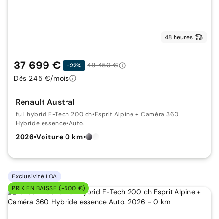
48 heures
37 699 €
48 450 €
-22%
Dès 245 €/mois
Renault Austral
full hybrid E-Tech 200 ch
•
Esprit Alpine + Caméra 360
Hybride essence
•
Auto.
2026
•
Voiture 0 km
•
Exclusivité LOA
PRIX EN BAISSE (-500 €)