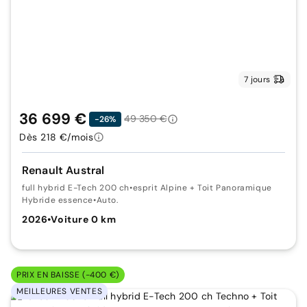
7 jours
36 699 €
49 350 €
-26%
Dès 218 €/mois
Renault Austral
full hybrid E-Tech 200 ch
•
esprit Alpine + Toit Panoramique
Hybride essence
•
Auto.
2026
•
Voiture 0 km
PRIX EN BAISSE (-400 €)
MEILLEURES VENTES