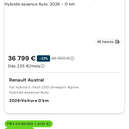
48 heures
36 799 €
46 900 €
-22%
Dès 235 €/mois
Renault Austral
full hybrid E-Tech 200 ch
•
esprit Alpine
Hybride essence
•
Auto.
2026
•
Voiture 0 km
PRIX EN BAISSE (-600 €)