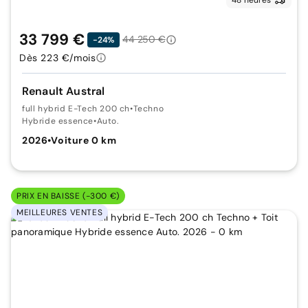
33 799 €
44 250 €
-24%
Dès 223 €/mois
Renault Austral
full hybrid E-Tech 200 ch
•
Techno
Hybride essence
•
Auto.
2026
•
Voiture 0 km
PRIX EN BAISSE (-300 €)
MEILLEURES VENTES