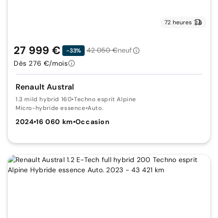
72 heures
27 999 €
42 050 €
neuf
-33%
Dès 276 €/mois
Renault Austral
1.3 mild hybrid 160
•
Techno esprit Alpine
Micro-hybride essence
•
Auto.
2024
•
16 060 km
•
Occasion