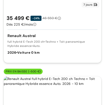
7 jours
35 499 €
46 550 €
-24%
Dès 225 €/mois
Renault Austral
full hybrid E-Tech 200 ch
•
Techno + Toit panoramique
Hybride essence
•
Auto.
2026
•
Voiture 0 km
PRIX EN BAISSE (-500 €)