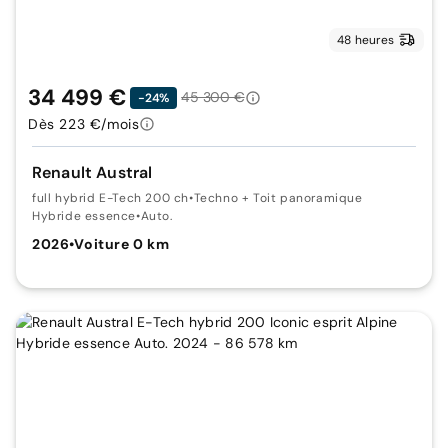
48 heures
34 499 €
45 300 €
-24%
Dès 223 €/mois
Renault Austral
full hybrid E-Tech 200 ch
•
Techno + Toit panoramique
Hybride essence
•
Auto.
2026
•
Voiture 0 km