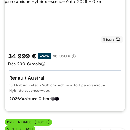
5 jours
34 999 €
46 050 €
-24%
Dès 230 €/mois
Renault Austral
full hybrid E-Tech 200 ch
•
Techno + Toit panoramique
Hybride essence
•
Auto.
2026
•
Voiture 0 km
•
PRIX EN BAISSE (-100 €)
VENTES FLASH