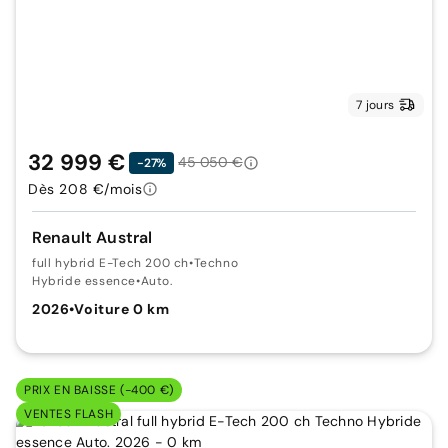
7 jours
32 999 €
45 050 €
-27%
Dès 208 €/mois
Renault Austral
full hybrid E-Tech 200 ch
•
Techno
Hybride essence
•
Auto.
2026
•
Voiture 0 km
PRIX EN BAISSE (-400 €)
VENTES FLASH