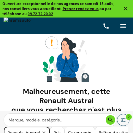
Ouverture exceptionnelle de nos agences ce samedi 15 août,
nos conseillers vous accueillent.
Prenez rendez-vous
ou par
téléphone au
09.72.72.20.02
Malheureusement, cette
Renault Austral
que vous recherchez n'est plus
disponible.
2
Nous avons de nombreuses voitures qui pourraient répondre
Renault, Austral
Prix
Carburants
Boîtes de vitess