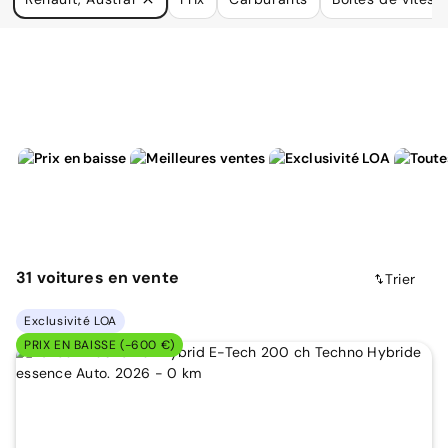
à vos besoins.
31
voitures
en vente
Trier
Exclusivité LOA
PRIX EN BAISSE (-600 €)