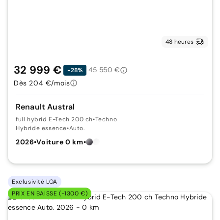
48 heures
32 999 €
45 550 €
-28%
Dès 204 €/mois
Renault Austral
full hybrid E-Tech 200 ch
•
Techno
Hybride essence
•
Auto.
2026
•
Voiture 0 km
•
Exclusivité LOA
PRIX EN BAISSE (-1300 €)