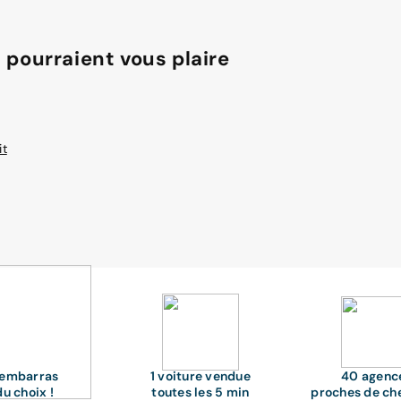
 pourraient vous plaire
it
'embarras
1 voiture vendue
40 agenc
du choix !
toutes les 5 min
proches de ch