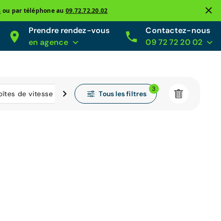
s
ou par téléphone au
09.72.72.20.02
Prendre rendez-vous
Contactez-nous
en agence
09 72 72 20 02
3
Tous les filtres
oîtes de vitesse
Kilométrage