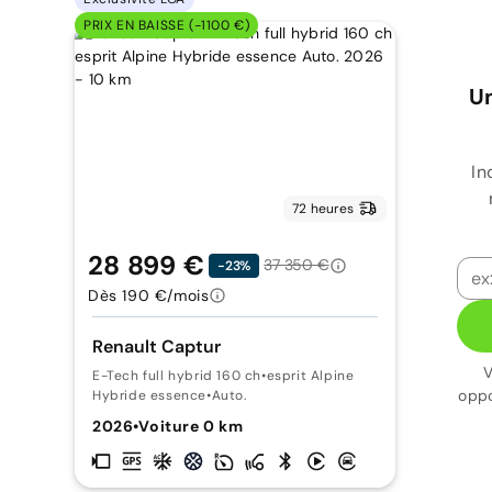
PRIX EN BAISSE (-1100 €)
Un
In
72 heures
28 899 €
37 350 €
-23%
Dès 190 €/mois
Renault Captur
V
E-Tech full hybrid 160 ch
•
esprit Alpine
oppo
Hybride essence
•
Auto.
2026
•
Voiture 0 km