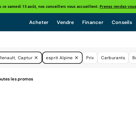
ce samedi 15 août, nos conseillers vous accueillent.
Prenez rendez-vou
Acheter
Vendre
Financer
Conseils
Renault, Captur
esprit Alpine
Prix
Carburants
B