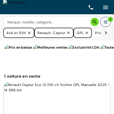
4
4x4 et SUV
Renault, Captur
GPL
Prix
Boî
1
voiture
en vente