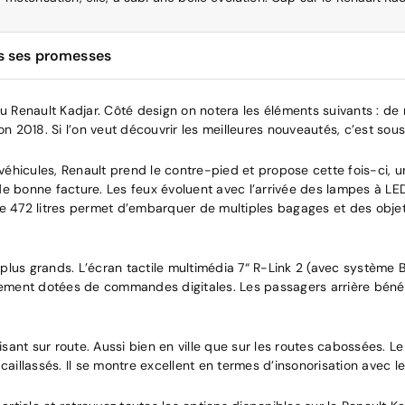
es ses promesses
eau Renault Kadjar. Côté design on notera les éléments suivants : d
on 2018. Si l’on veut découvrir les meilleures nouveautés, c’est sous
s véhicules, Renault prend le contre-pied et propose cette fois-ci,
e bonne facture. Les feux évoluent avec l’arrivée des lampes à LED,
 de 472 litres permet d’embarquer de multiples bagages et des obje
plus grands. L’écran tactile multimédia 7“ R-Link 2 (avec système
ement dotées de commandes digitales. Les passagers arrière béné
sant sur route. Aussi bien en ville que sur les routes cabossées. L
caillassés. Il se montre excellent en termes d’insonorisation avec 