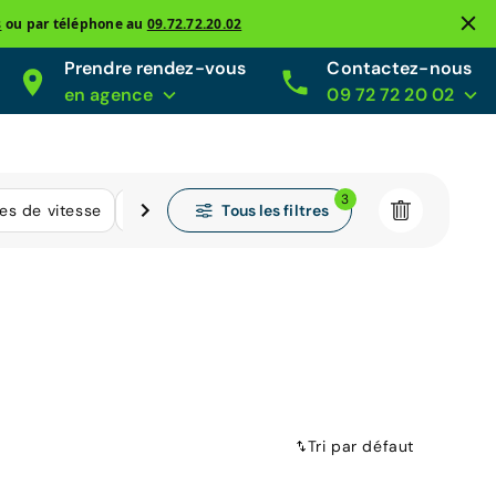
s
ou par téléphone au
09.72.72.20.02
Prendre rendez-vous
Contactez-nous
en agence
09 72 72 20 02
3
Tous les filtres
tes de vitesse
Kilométrage
Tri par défaut