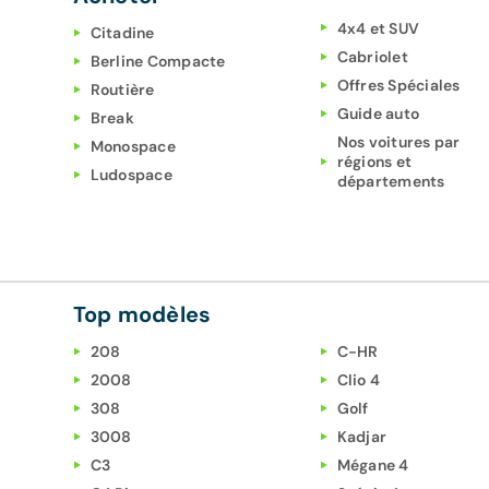
4x4 et SUV
Citadine
Cabriolet
Berline Compacte
Offres Spéciales
Routière
Guide auto
Break
Nos voitures par
Monospace
régions et
Ludospace
départements
Top modèles
208
C-HR
2008
Clio 4
308
Golf
3008
Kadjar
C3
Mégane 4