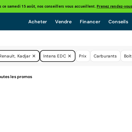
ce samedi 15 août, nos conseillers vous accueillent.
Prenez rendez-vou
Acheter
Vendre
Financer
Conseils
Renault, Kadjar
Intens EDC
Prix
Carburants
Boî