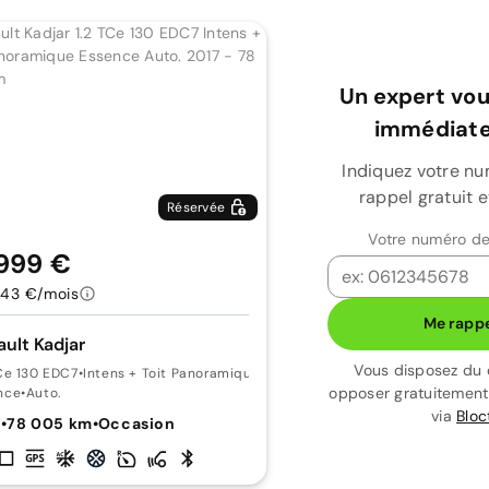
Un expert vou
immédiate
Indiquez votre n
rappel gratuit 
Réservée
Votre numéro de
 999 €
143 €/mois
Me rappe
ult Kadjar
Vous disposez du 
TCe 130 EDC7
•
Intens + Toit Panoramique
opposer gratuitemen
nce
•
Auto.
via
Bloc
7
•
78 005 km
•
Occasion