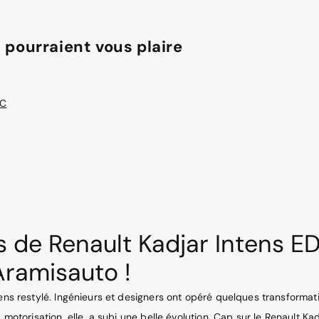
 pourraient vous plaire
DC
es de Renault Kadjar Intens 
Aramisauto !
ens restylé. Ingénieurs et designers ont opéré quelques transformatio
 motorisation, elle, a subi une belle évolution. Cap sur le Renault Ka