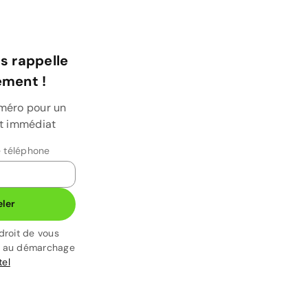
s rappelle
ment !
uméro pour un
et immédiat
 téléphone
ler
droit de vous
t au démarchage
tel