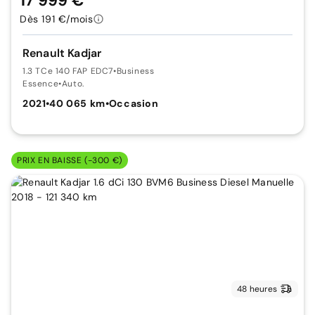
17 999 €
Dès 191 €/mois
Renault Kadjar
1.3 TCe 140 FAP EDC7
•
Business
Essence
•
Auto.
2021
•
40 065 km
•
Occasion
PRIX EN BAISSE (-300 €)
48 heures