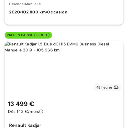
Essence
•
Manuelle
2020
•
102 800 km
•
Occasion
PRIX EN BAISSE (-500 €)
48 heures
13 499 €
Dès 143 €/mois
Renault Kadjar