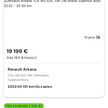
10 jours
19 199 €
Dès 189 €/mois
Renault Arkana
TCe 140 EDC FAP 21B
•
Intens
Essence
•
Auto.
2022
•
33 101 km
•
Occasion
PRIX EN BAISSE (-500 €)