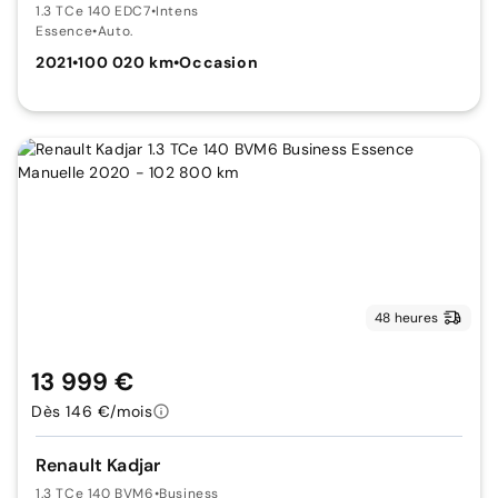
1.3 TCe 140 EDC7
•
Intens
Essence
•
Auto.
2021
•
100 020 km
•
Occasion
48 heures
13 999 €
Dès 146 €/mois
Renault Kadjar
1.3 TCe 140 BVM6
•
Business