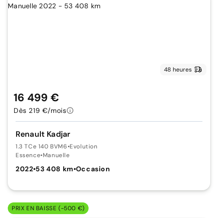
48 heures
16 499 €
Dès 219 €/mois
Renault Kadjar
1.3 TCe 140 BVM6
•
Evolution
Essence
•
Manuelle
2022
•
53 408 km
•
Occasion
PRIX EN BAISSE (-500 €)