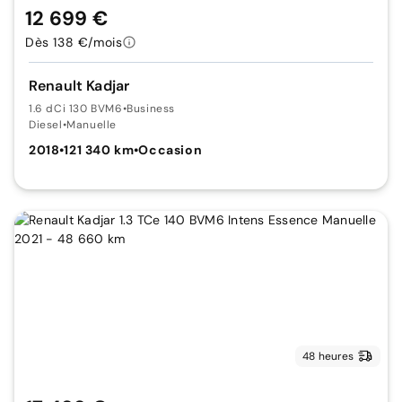
12 699 €
Dès 138 €/mois
Renault Kadjar
1.6 dCi 130 BVM6
•
Business
Diesel
•
Manuelle
2018
•
121 340 km
•
Occasion
48 heures