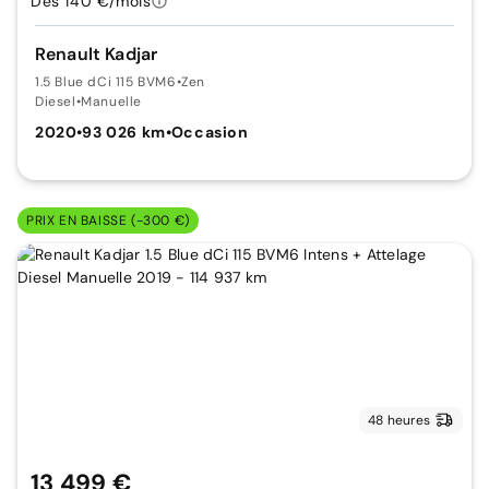
Dès 140 €/mois
Renault Kadjar
1.5 Blue dCi 115 BVM6
•
Zen
Diesel
•
Manuelle
2020
•
93 026 km
•
Occasion
PRIX EN BAISSE (-300 €)
48 heures
13 499 €