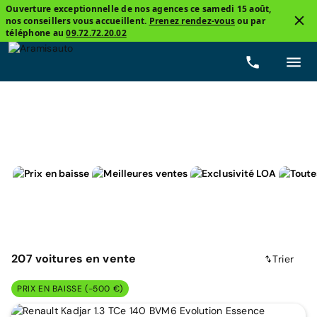
Ouverture exceptionnelle de nos agences ce samedi 15 août,
nos conseillers vous accueillent.
Prenez rendez-vous
ou par
2
téléphone au
09.72.72.20.02
4x4 et SUV
Renault
Prix
Carburants
Boîtes 
207
voitures
en vente
Trier
PRIX EN BAISSE (-500 €)