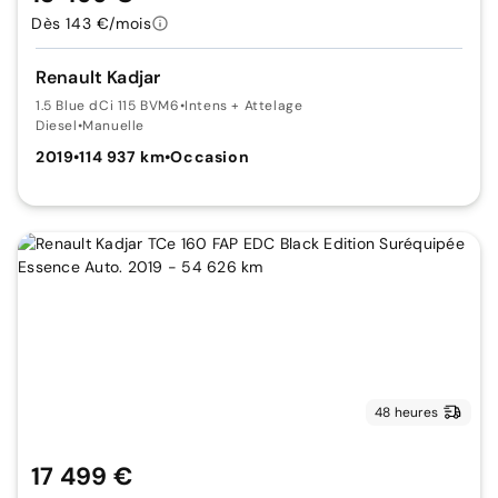
Dès 143 €/mois
Renault Kadjar
1.5 Blue dCi 115 BVM6
•
Intens + Attelage
Diesel
•
Manuelle
2019
•
114 937 km
•
Occasion
48 heures
17 499 €