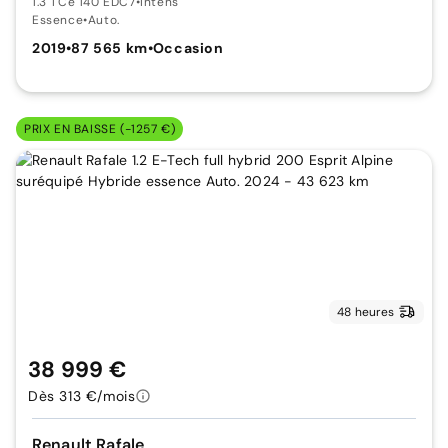
1.3 TCe 140 EDC7
•
Intens
Essence
•
Auto.
2019
•
87 565 km
•
Occasion
PRIX EN BAISSE (-1257 €)
48 heures
38 999 €
Dès 313 €/mois
Renault Rafale