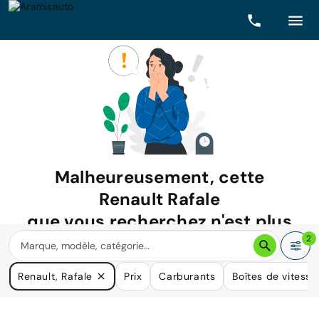
Malheureusement, cette
Renault Rafale
que vous recherchez n'est plus
disponible.
2
Nous avons de nombreuses voitures qui pourraient répondre
Renault, Rafale
Prix
Carburants
Boîtes de vitesse
à vos besoins.