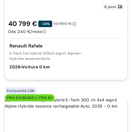
6 jours
40 799 €
53 650 €
-24%
Dès 240 €/mois
Renault Rafale
E-Tech full hybrid 200ch esprit Alpine
•
-
Hybride essence
•
Auto.
2026
•
Voiture 0 km
Exclusivité LOA
PRIX EN BAISSE (-1700 €)