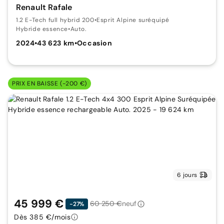
Renault Rafale
1.2 E-Tech full hybrid 200
•
Esprit Alpine suréquipé
Hybride essence
•
Auto.
2024
•
43 623 km
•
Occasion
PRIX EN BAISSE (-200 €)
6 jours
45 999 €
60 250 €
neuf
-27%
Dès 385 €/mois