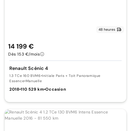
48 heures
14 199 €
Dès 153 €/mois
Renault Scénic 4
1.3 TCe 160 BVM6
•
Initiale Paris + Toit Panoramique
Essence
•
Manuelle
2018
•
110 529 km
•
Occasion