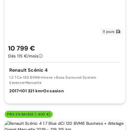
11 jours
10 799 €
Dès 115 €/mois
Renault Scénic 4
1.2 TCe 130 BVM6
•
Intens +Bose Surround System
Essence
•
Manuelle
2017
•
101 321 km
•
Occasion
PRIX EN BAISSE (-400 €)