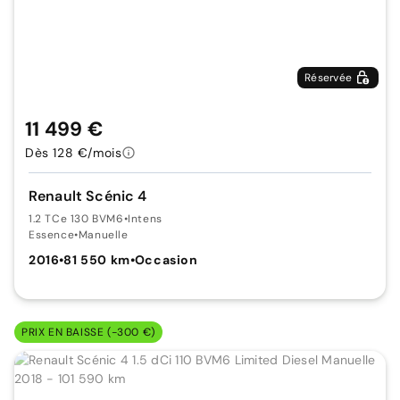
Réservée
11 499 €
Dès 128 €/mois
Renault Scénic 4
1.2 TCe 130 BVM6
•
Intens
Essence
•
Manuelle
2016
•
81 550 km
•
Occasion
PRIX EN BAISSE (-300 €)