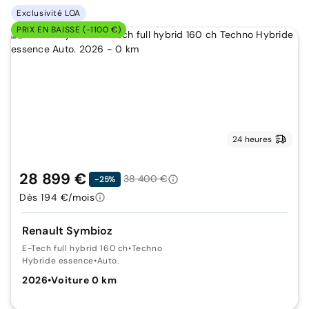
Exclusivité LOA
PRIX EN BAISSE (-1100 €)
24 heures
28 899 €
38 400 €
-25%
Dès 194 €/mois
Renault Symbioz
E-Tech full hybrid 160 ch
•
Techno
Hybride essence
•
Auto.
2026
•
Voiture 0 km