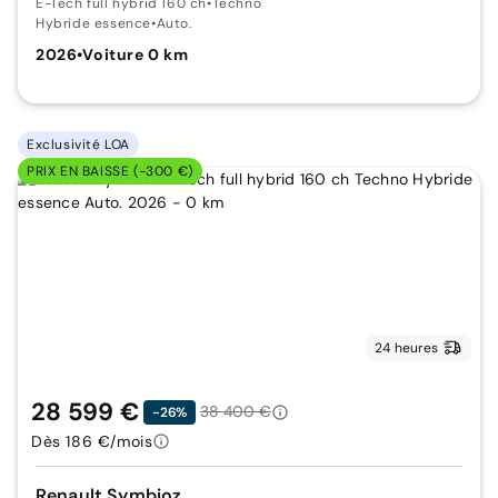
E-Tech full hybrid 160 ch
•
Techno
Hybride essence
•
Auto.
2026
•
Voiture 0 km
Exclusivité LOA
PRIX EN BAISSE (-300 €)
24 heures
28 599 €
38 400 €
-26%
Dès 186 €/mois
Renault Symbioz