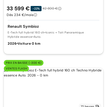
33 599 €
42 800 €
-22%
Dès 234 €/mois
Renault Symbioz
E-Tech full hybrid 160 ch
•
Iconic + Toit Panoramique
Hybride essence
•
Auto.
2026
•
Voiture 0 km
PRIX EN BAISSE (-300 €)
VENTES FLASH
72 heures