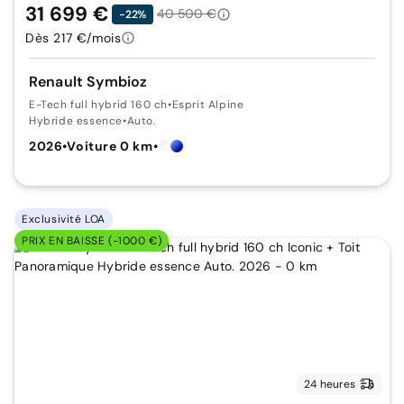
31 699 €
40 500 €
-22%
Dès 217 €/mois
Renault Symbioz
E-Tech full hybrid 160 ch
•
Esprit Alpine
Hybride essence
•
Auto.
2026
•
Voiture 0 km
•
Exclusivité LOA
PRIX EN BAISSE (-1000 €)
24 heures