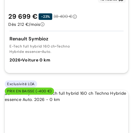
29 699 €
38 400 €
-23%
Dès 212 €/mois
Renault Symbioz
E-Tech full hybrid 160 ch
•
Techno
Hybride essence
•
Auto.
2026
•
Voiture 0 km
Exclusivité LOA
PRIX EN BAISSE (-400 €)