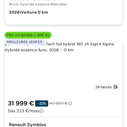
Micro-hybride essence
•
Manuelle
2026
•
Voiture 0 km
PRIX EN BAISSE (-300 €)
MEILLEURES VENTES
24 heures
31 999 €
40 850 €
-22%
Dès 223 €/mois
Renault Symbioz