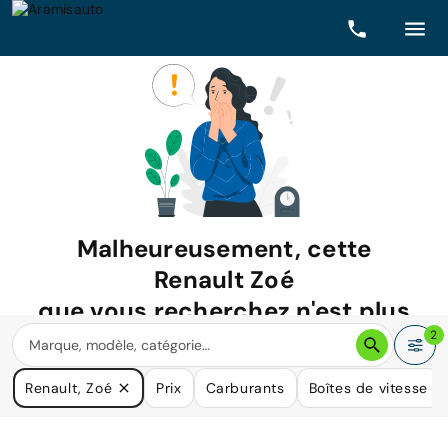
Malheureusement, cette
Renault Zoé
que vous recherchez n'est plus
disponible.
2
Nous avons de nombreuses voitures qui pourraient répondre
Renault, Zoé
Prix
Carburants
Boîtes de vitesse
à vos besoins.