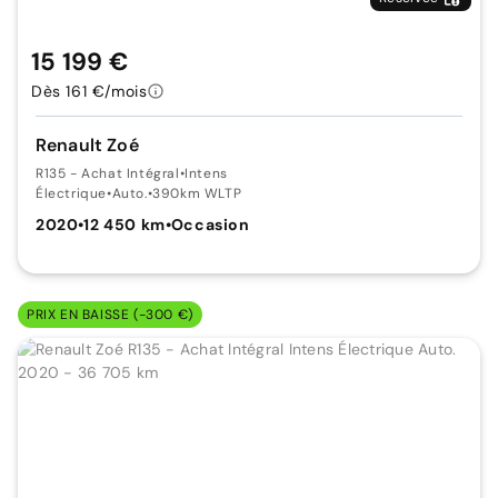
15 199 €
Dès 161 €/mois
Renault Zoé
R135 - Achat Intégral
•
Intens
Électrique
•
Auto.
•
390km WLTP
2020
•
12 450 km
•
Occasion
PRIX EN BAISSE (-300 €)