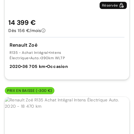
Réservée
14 399 €
Dès 156 €/mois
Renault Zoé
R135 - Achat Intégral
•
Intens
Électrique
•
Auto.
•
390km WLTP
2020
•
36 705 km
•
Occasion
PRIX EN BAISSE (-300 €)