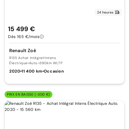
24 heures
15 499 €
Dès 165 €/mois
Renault Zoé
R135 Achat Intégral
•
Intens
Électrique
•
Auto.
•
390km WLTP
2020
•
11 400 km
•
Occasion
PRIX EN BAISSE (-300 €)