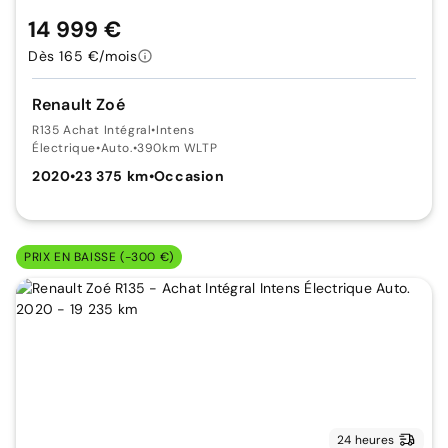
14 999 €
Dès 165 €/mois
Renault Zoé
R135 Achat Intégral
•
Intens
Électrique
•
Auto.
•
390km WLTP
2020
•
23 375 km
•
Occasion
PRIX EN BAISSE (-300 €)
24 heures