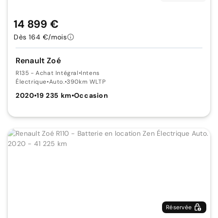
14 899 €
Dès 164 €/mois
Renault Zoé
R135 - Achat Intégral
•
Intens
Électrique
•
Auto.
•
390km WLTP
2020
•
19 235 km
•
Occasion
Réservée