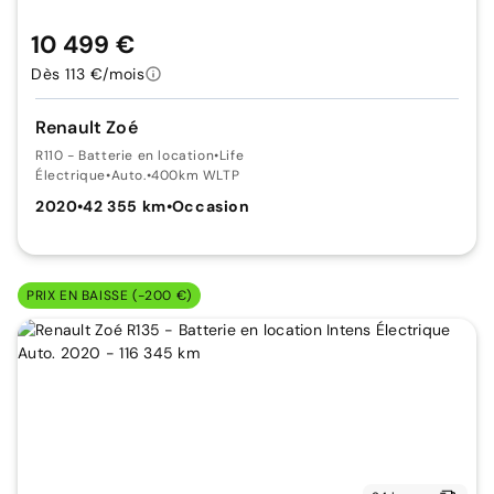
10 499 €
Dès 113 €/mois
Renault Zoé
R110 - Batterie en location
•
Life
Électrique
•
Auto.
•
400km WLTP
2020
•
42 355 km
•
Occasion
PRIX EN BAISSE (-200 €)