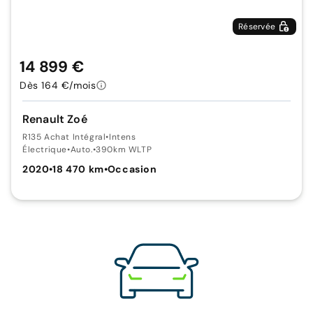
Réservée
14 899 €
Dès 164 €/mois
Renault Zoé
R135 Achat Intégral
•
Intens
Électrique
•
Auto.
•
390km WLTP
2020
•
18 470 km
•
Occasion