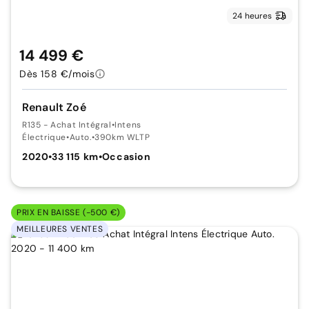
24 heures
14 499 €
Dès 158 €/mois
Renault Zoé
R135 - Achat Intégral
•
Intens
Électrique
•
Auto.
•
390km WLTP
2020
•
33 115 km
•
Occasion
PRIX EN BAISSE (-500 €)
MEILLEURES VENTES