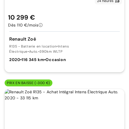
24 heures
10 299 €
Dès 110 €/mois
Renault Zoé
R135 - Batterie en location
•
Intens
Électrique
•
Auto.
•
390km WLTP
2020
•
116 345 km
•
Occasion
PRIX EN BAISSE (-300 €)