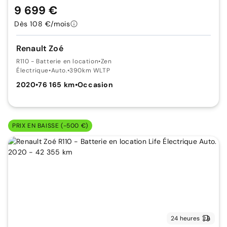
9 699 €
Dès 108 €/mois
Renault Zoé
R110 - Batterie en location
•
Zen
Électrique
•
Auto.
•
390km WLTP
2020
•
76 165 km
•
Occasion
PRIX EN BAISSE (-500 €)
24 heures