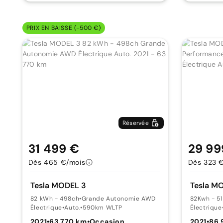
PRIX EN BAISSE (-500 €)
Réservée
31 499 €
29 99
Dès 465 €/mois
Dès 323 
Tesla MODEL 3
Tesla M
82 kWh - 498ch
•
Grande Autonomie AWD
82Kwh - 5
Électrique
•
Auto.
•
590km WLTP
Électrique
2021
•
63 770 km
•
Occasion
2021
•
86 