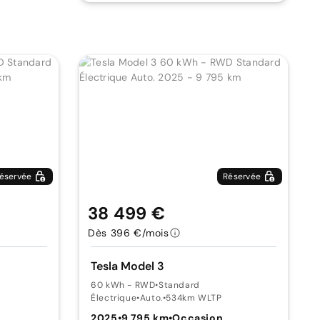
éservée
Réservée
38 499 €
Dès 396 €/mois
Tesla Model 3
60 kWh - RWD
•
Standard
Électrique
•
Auto.
•
534km WLTP
2025
•
9 795 km
•
Occasion