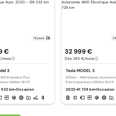
14 jours
24
9 €
32 999 €
€/mois
Dès 285 €/mois
del 3
Tesla MODEL 3
 RWD
•
Standard Plus
82Kwh - 498
•
Grande Autonom
•
Auto.
•
448km WLTP
Électrique
•
Auto.
•
590km WLTP
6 532 km
•
Occasion
2022
•
41 729 km
•
Occasion