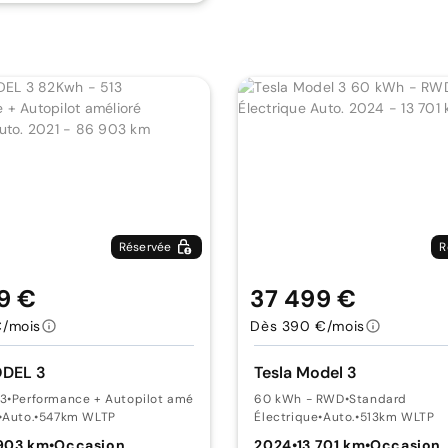
Réservée
R
9 €
37 499 €
€/mois
Dès 390 €/mois
ODEL 3
Tesla Model 3
13
•
Performance + Autopilot amélioré
60 kWh - RWD
•
Standard
•
Auto.
•
547km WLTP
Électrique
•
Auto.
•
513km WLTP
903 km
•
Occasion
2024
•
13 701 km
•
Occasion