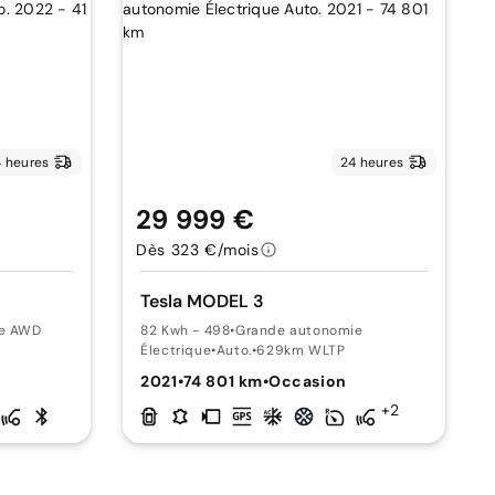
 heures
24 heures
29 999 €
Dès 323 €/mois
Tesla MODEL 3
ie AWD
82 Kwh - 498
•
Grande autonomie
Électrique
•
Auto.
•
629km WLTP
2021
•
74 801 km
•
Occasion
+2