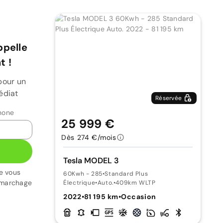
ppelle
 !
pour un
édiat
Réservée
hone
25 999 €
Dès 274 €/mois
Tesla MODEL 3
e vous
60Kwh - 285
•
Standard Plus
émarchage
Électrique
•
Auto.
•
409km WLTP
2022
•
81 195 km
•
Occasion