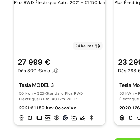
24 heures
27 999 €
23 29
Dès 300 €/mois
Dès 288 
Tesla MODEL 3
Tesla Mo
50 Kwh - 325
•
Standard Plus RWD
50 kWh -
Électrique
•
Auto.
•
409km WLTP
Électrique
2021
•
51 150 km
•
Occasion
2020
•
12