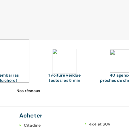
'embarras
1 voiture vendue
40 agenc
du choix !
toutes les 5 min
proches de ch
Nos réseaux
Acheter
4x4 et SUV
Citadine