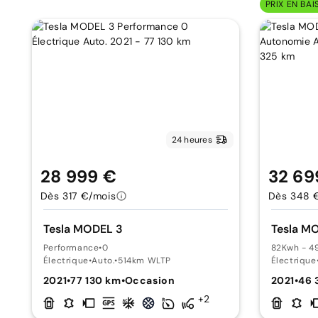
PRIX EN BAI
24 heures
28 999 €
32 69
Dès 317 €/mois
Dès 348 
Tesla MODEL 3
Tesla M
Performance
•
0
82Kwh - 4
Électrique
•
Auto.
•
514km WLTP
Électrique
2021
•
77 130 km
•
Occasion
2021
•
46 
+2