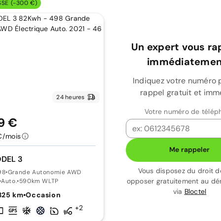
SSE (-300 €)
Un expert vous ra
immédiatement
Indiquez votre numéro 
rappel gratuit et imm
24 heures
Votre numéro de télép
9 €
€/mois
Me rappeler
ODEL 3
Vous disposez du droit d
98
•
Grande Autonomie AWD
opposer gratuitement au d
•
Auto.
•
590km WLTP
via
Bloctel
325 km
•
Occasion
+2