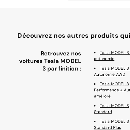
Découvrez nos autres produits qui
Retrouvez nos
Tesla MODEL 3
autonomie
voitures Tesla MODEL
3 par finition :
Tesla MODEL 3
Autonomie AWD
Tesla MODEL 3
Performance + Aut
amélioré
Tesla MODEL 3
Standard
Tesla MODEL 3
Standard Plus