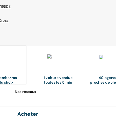
YBRIDE
Cross
'embarras
1 voiture vendue
40 agenc
du choix !
toutes les 5 min
proches de ch
Nos réseaux
Acheter