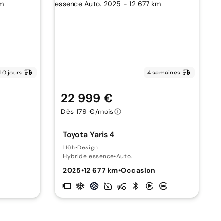
10 jours
4 semaines
22 999 €
Dès 179 €/mois
Toyota Yaris 4
116h
•
Design
Hybride essence
•
Auto.
2025
•
12 677 km
•
Occasion