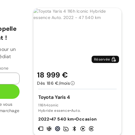
ppelle
 !
pour un
édiat
Réservée
hone
18 999 €
Dès 186 €/mois
Toyota Yaris 4
e vous
116h
•
Iconic
émarchage
Hybride essence
•
Auto.
2022
•
47 540 km
•
Occasion