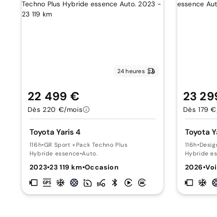
24 heures
22 499 €
23 29
Dès 220 €/mois
Dès 179 €
Toyota Yaris 4
Toyota Y
116h
•
GR Sport +Pack Techno Plus
116h
•
Desig
Hybride essence
•
Auto.
Hybride e
2023
•
23 119 km
•
Occasion
2026
•
Voi