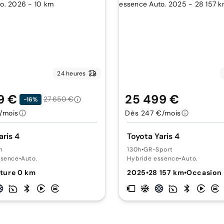
24 heures
9 €
25 499 €
27 650 €
-16%
/mois
Dès 247 €/mois
aris 4
Toyota Yaris 4
n
130h
•
GR-Sport
ssence
•
Auto.
Hybride essence
•
Auto.
ture 0 km
2025
•
28 157 km
•
Occasion