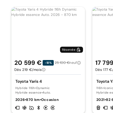
Réservée
20 599 €
17 79
25 100 €
neuf
-18%
Dès 219 €/mois
Dès 177 €
Toyota Yaris 4
Toyota Y
Hybride 116h
•
Dynamic
116h
•
Iconi
Hybride essence
•
Auto.
Hybride e
2026
•
870 km
•
Occasion
2021
•
82 