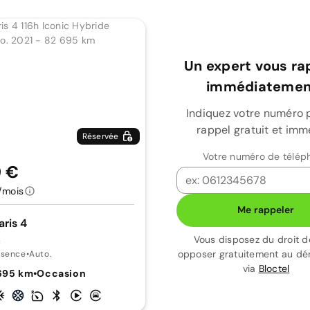
Un expert vous ra
immédiatement
Indiquez votre numéro 
rappel gratuit et imm
Réservée
Votre numéro de télép
9 €
/mois
Me rappeler
aris 4
Vous disposez du droit d
c
opposer gratuitement au d
ssence
•
Auto.
via
Bloctel
695 km
•
Occasion