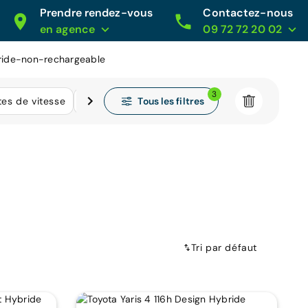
Prendre rendez-vous
Contactez-nous
en agence
09 72 72 20 02
bride-non-rechargeable
3
Tous les filtres
tes de vitesse
Kilométrage
Tri par défaut