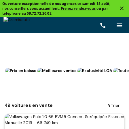
Ouverture exceptionnelle de nos agences ce samedi 15 août,
nos conseillers vous accueillent.
Prenez rendez-vous
ou par
3
téléphone au
09.72.72.20.02
Volkswagen
Essence
Manuelle
Prix
Kilom
49
voitures
en vente
Trier