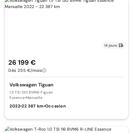
14 jours
26 199 €
Dès 255 €/mois
Volkswagen Tiguan
1.5 TSI 130 BVM6
•
Tiguan
Essence
•
Manuelle
2022
•
22 387 km
•
Occasion