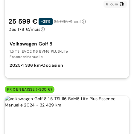
6 jours
25 599 €
34 995 €
neuf
-28%
Dès 178 €/mois
Volkswagen Golf 8
1.5 TSI EVO2 116 BVM6 PLUS
•
Life
Essence
•
Manuelle
2025
•
1 336 km
•
Occasion
PRIX EN BAISSE (-300 €)