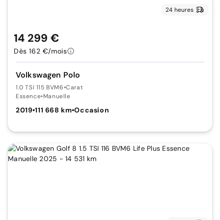
24 heures
14 299 €
Dès 162 €/mois
Volkswagen Polo
1.0 TSI 115 BVM6
•
Carat
Essence
•
Manuelle
2019
•
111 668 km
•
Occasion