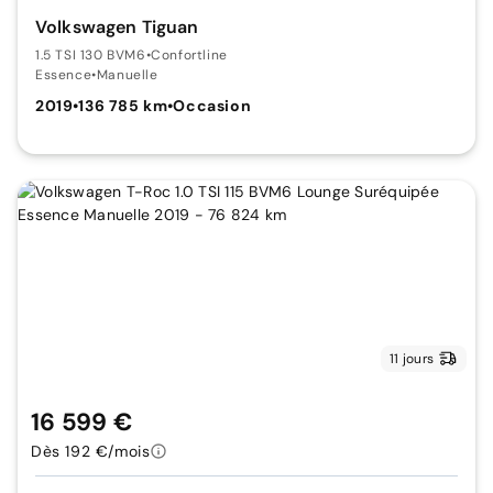
Volkswagen Tiguan
1.5 TSI 130 BVM6
•
Confortline
Essence
•
Manuelle
2019
•
136 785 km
•
Occasion
11 jours
16 599 €
Dès 192 €/mois