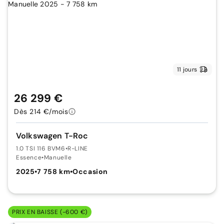
11 jours
26 299 €
Dès 214 €/mois
Volkswagen T-Roc
1.0 TSI 116 BVM6
•
R-LINE
Essence
•
Manuelle
2025
•
7 758 km
•
Occasion
PRIX EN BAISSE (-600 €)