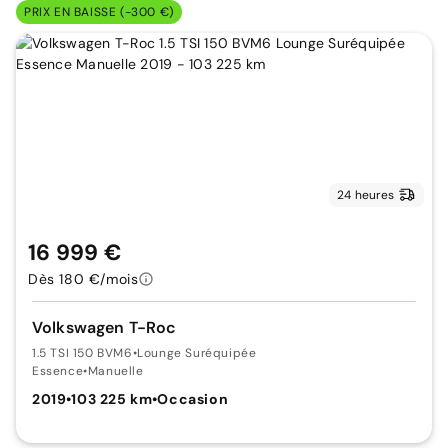
PRIX EN BAISSE (-300 €)
24 heures
16 999 €
Dès 180 €/mois
Volkswagen T-Roc
1.5 TSI 150 BVM6
•
Lounge Suréquipée
Essence
•
Manuelle
2019
•
103 225 km
•
Occasion