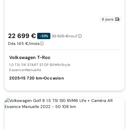
6 jours
22 699 €
33 525 €
neuf
-33%
Dès 145 €/mois
Volkswagen T-Roc
1.0 TSI 116 START STOP BVM6
•
Style
Essence
•
Manuelle
2025
•
15 720 km
•
Occasion