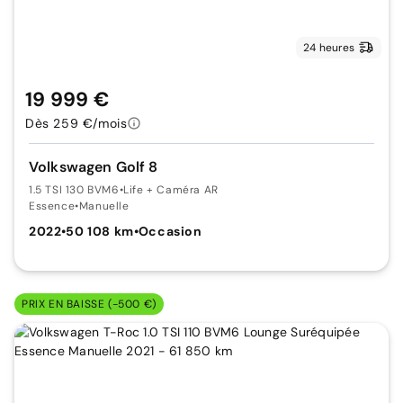
24 heures
19 999 €
Dès 259 €/mois
Volkswagen Golf 8
1.5 TSI 130 BVM6
•
Life + Caméra AR
Essence
•
Manuelle
2022
•
50 108 km
•
Occasion
PRIX EN BAISSE (-500 €)