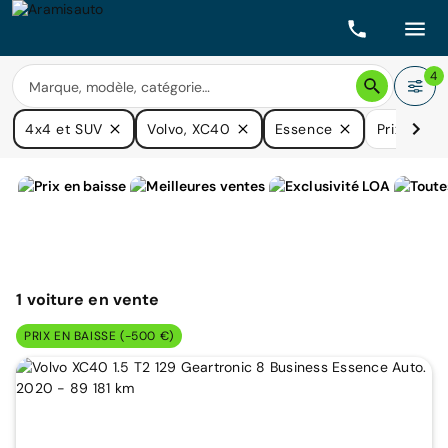
4
4x4 et SUV
Volvo, XC40
Essence
Prix
Boî
1
voiture
en vente
PRIX EN BAISSE (-500 €)