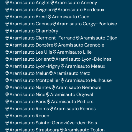
Aramisauto Anglet
Aramisauto Annecy
Aramisauto Avignon
Aramisauto Bordeaux
Aramisauto Brest
Aramisauto Caen
Aramisauto Cannes
Aramisauto Cergy-Pontoise
Aramisauto Chambéry
Aramisauto Clermont-Ferrand
Aramisauto Dijon
Aramisauto Donzère
Aramisauto Grenoble
Aramisauto Les Ulis
Aramisauto Lille
Aramisauto Lorient
Aramisauto Lyon-Décines
Aramisauto Lyon-Irigny
Aramisauto Meaux
Aramisauto Melun
Aramisauto Metz
Aramisauto Montpellier
Aramisauto Mulhouse
Aramisauto Nantes
Aramisauto Nemours
Aramisauto Nice
Aramisauto Orgeval
Aramisauto Paris
Aramisauto Poitiers
Aramisauto Reims
Aramisauto Rennes
Aramisauto Rouen
Aramisauto Sainte-Geneviève-des-Bois
Aramisauto Strasbourg
Aramisauto Toulon