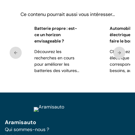
Ce contenu pourrait aussi vous intéresser...
Batterie propre : est-
Automobile 
ce un horizon
électrique 
envisageable ?
faire le bon 
Découvrez les
Choisissez le
recherches en cours
électrique
pour améliorer les
corresponda
batteries des voitures
besoins, au m
électriques.
prix garanti !
Aramisauto
Qui sommes-nous ?