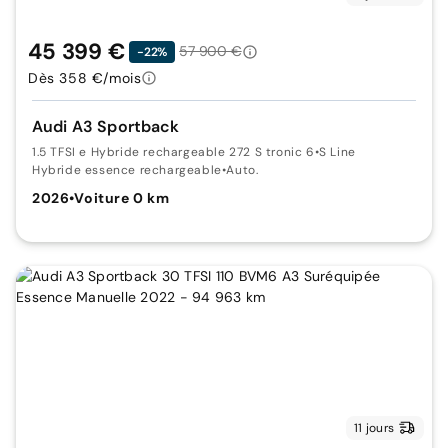
45 399 €
57 900 €
-22%
Dès 358 €/mois
Audi A3 Sportback
1.5 TFSI e Hybride rechargeable 272 S tronic 6
•
S Line
Hybride essence rechargeable
•
Auto.
2026
•
Voiture 0 km
11 jours