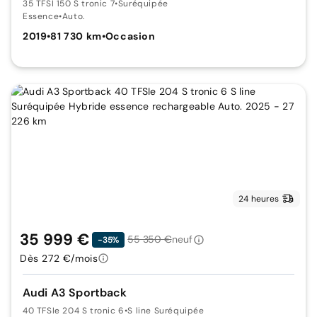
35 TFSI 150 S tronic 7
•
Suréquipée
Essence
•
Auto.
2019
•
81 730 km
•
Occasion
24 heures
35 999 €
55 350 €
neuf
-35%
Dès 272 €/mois
Audi A3 Sportback
40 TFSIe 204 S tronic 6
•
S line Suréquipée