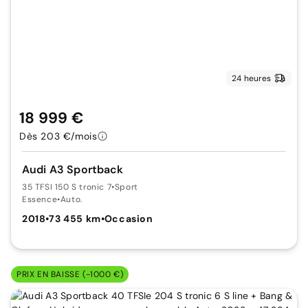
24 heures
18 999 €
Dès 203 €/mois
Audi A3 Sportback
35 TFSI 150 S tronic 7
•
Sport
Essence
•
Auto.
2018
•
73 455 km
•
Occasion
PRIX EN BAISSE (-1000 €)