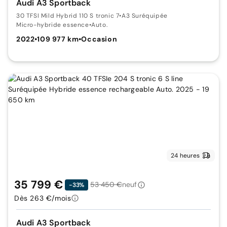
Audi A3 Sportback
30 TFSI Mild Hybrid 110 S tronic 7
•
A3 Suréquipée
Micro-hybride essence
•
Auto.
2022
•
109 977 km
•
Occasion
24 heures
35 799 €
53 450 €
neuf
-33%
Dès 263 €/mois
Audi A3 Sportback