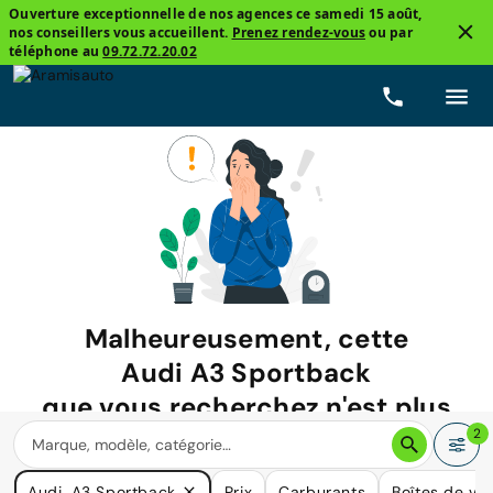
Ouverture exceptionnelle de nos agences ce samedi 15 août,
nos conseillers vous accueillent.
Prenez rendez-vous
ou par
téléphone au
09.72.72.20.02
Malheureusement, cette
Audi A3 Sportback
que vous recherchez n'est plus
disponible.
2
Nous avons de nombreuses voitures qui pourraient répondre
Audi, A3 Sportback
Prix
Carburants
Boîtes de vit