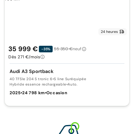
24 heures
35 999 €
55 350 €
neuf
-35%
Dès 271 €/mois
Audi A3 Sportback
40 TFSIe 204 S tronic 6
•
S line Suréquipée
Hybride essence rechargeable
•
Auto.
2025
•
24 798 km
•
Occasion