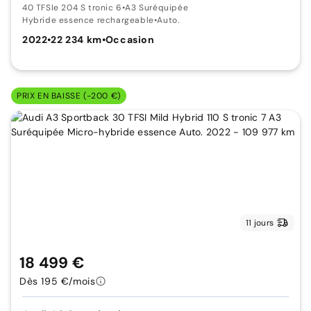
40 TFSIe 204 S tronic 6
•
A3 Suréquipée
Hybride essence rechargeable
•
Auto.
2022
•
22 234 km
•
Occasion
PRIX EN BAISSE (-200 €)
11 jours
18 499 €
Dès 195 €/mois