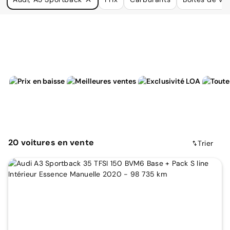
à vos besoins.
20
voitures
en vente
Trier