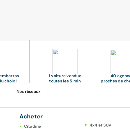
'embarras
1 voiture vendue
40 agenc
du choix !
toutes les 5 min
proches de ch
Nos réseaux
Acheter
4x4 et SUV
Citadine