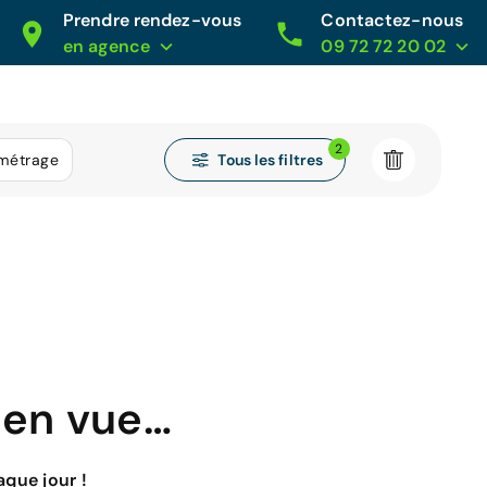
Prendre rendez-vous
Contactez-nous
en agence
09 72 72 20 02
2
Tous les filtres
ométrage
 en vue…
que jour !