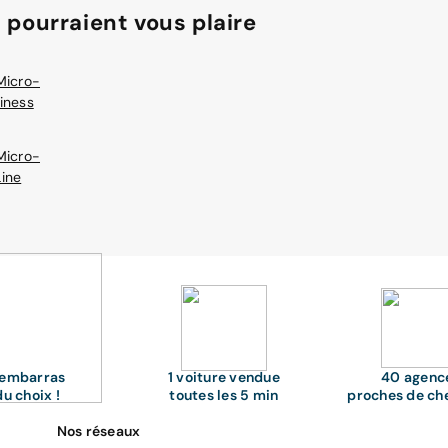
 pourraient vous plaire
Micro-
iness
Micro-
Line
'embarras
1 voiture vendue
40 agenc
du choix !
toutes les 5 min
proches de ch
Nos réseaux