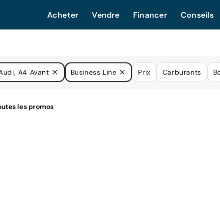
Acheter
Vendre
Financer
Conseils
Audi, A4 Avant
Business Line
Prix
Carburants
Bo