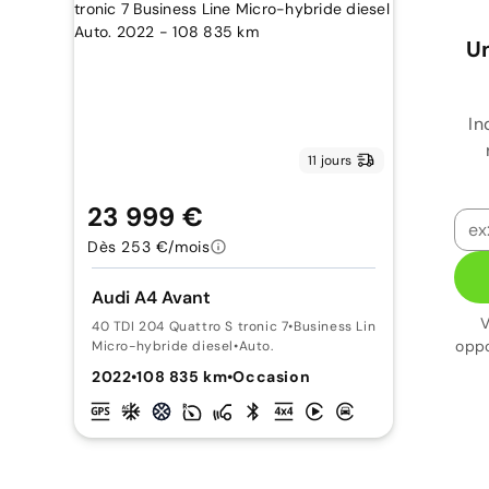
Un
In
11 jours
23 999 €
Dès 253 €/mois
Audi A4 Avant
V
40 TDI 204 Quattro S tronic 7
•
Business Line
oppo
Micro-hybride diesel
•
Auto.
2022
•
108 835 km
•
Occasion