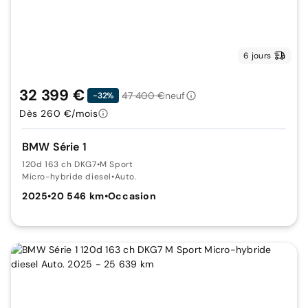
6 jours
32 399 €
47 400 €
neuf
-32%
Dès 260 €/mois
BMW Série 1
120d 163 ch DKG7
•
M Sport
Micro-hybride diesel
•
Auto.
2025
•
20 546 km
•
Occasion