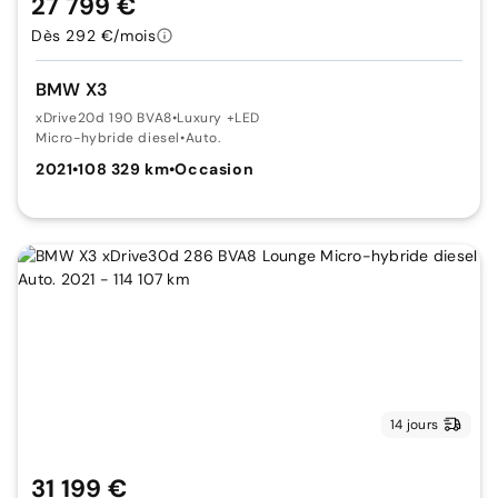
27 799 €
Dès 292 €/mois
BMW X3
xDrive20d 190 BVA8
•
Luxury +LED
Micro-hybride diesel
•
Auto.
2021
•
108 329 km
•
Occasion
14 jours
31 199 €