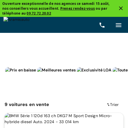
Ouverture exceptionnelle de nos agences ce samedi 15 août,
nos conseillers vous accueillent.
Prenez rendez-vous
ou par
2
téléphone au
09.72.72.20.02
BMW
Micro-hybride
Prix
Boîtes de vitesse
9
voitures
en vente
Trier