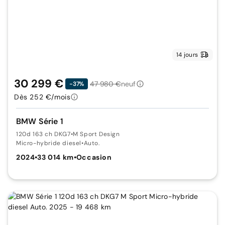
14 jours
30 299 €
47 980 €
neuf
-37%
Dès 252 €/mois
BMW Série 1
120d 163 ch DKG7
•
M Sport Design
Micro-hybride diesel
•
Auto.
2024
•
33 014 km
•
Occasion