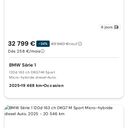
6 jours
32 799 €
49 640 €
neuf
-34%
Dès 258 €/mois
BMW Série 1
120d 163 ch DKG7
•
M Sport
Micro-hybride diesel
•
Auto.
2025
•
19 468 km
•
Occasion