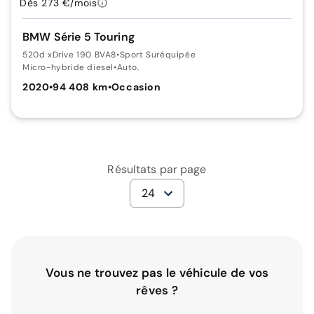
Dès 273 €/mois
BMW Série 5 Touring
520d xDrive 190 BVA8
•
Sport Suréquipée
Micro-hybride diesel
•
Auto.
2020
•
94 408 km
•
Occasion
Résultats par page
24
Vous ne trouvez pas le véhicule de vos
rêves ?