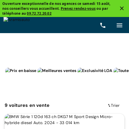
Ouverture exceptionnelle de nos agences ce samedi 15 août,
nos conseillers vous accueillent.
Prenez rendez-vous
ou par
2
téléphone au
09.72.72.20.02
BMW
Micro-hybride diesel
Prix
Boîtes de vite
9
voitures
en vente
Trier