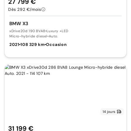
27 799 €
Dès 292 €/mois
BMW X3
xDrive20d 190 BVA8
•
Luxury +LED
Micro-hybride diesel
•
Auto.
2021
•
108 329 km
•
Occasion
14 jours
31 199 €