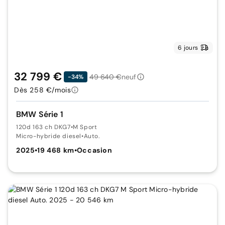
6 jours
32 799 €
49 640 €
neuf
-34%
Dès 258 €/mois
BMW Série 1
120d 163 ch DKG7
•
M Sport
Micro-hybride diesel
•
Auto.
2025
•
19 468 km
•
Occasion