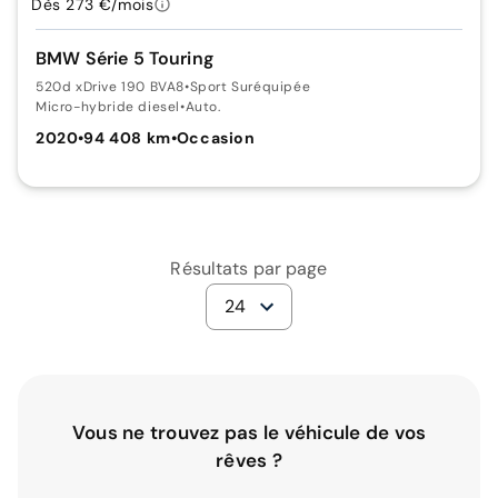
Dès 273 €/mois
BMW Série 5 Touring
520d xDrive 190 BVA8
•
Sport Suréquipée
Micro-hybride diesel
•
Auto.
2020
•
94 408 km
•
Occasion
Résultats par page
24
Vous ne trouvez pas le véhicule de vos
rêves ?