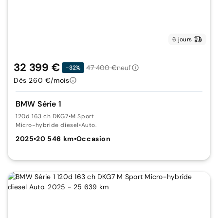
6 jours
32 399 €
47 400 €
neuf
-32%
Dès 260 €/mois
BMW Série 1
120d 163 ch DKG7
•
M Sport
Micro-hybride diesel
•
Auto.
2025
•
20 546 km
•
Occasion