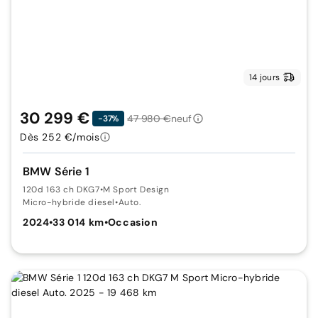
14 jours
30 299 €
47 980 €
neuf
-37%
Dès 252 €/mois
BMW Série 1
120d 163 ch DKG7
•
M Sport Design
Micro-hybride diesel
•
Auto.
2024
•
33 014 km
•
Occasion