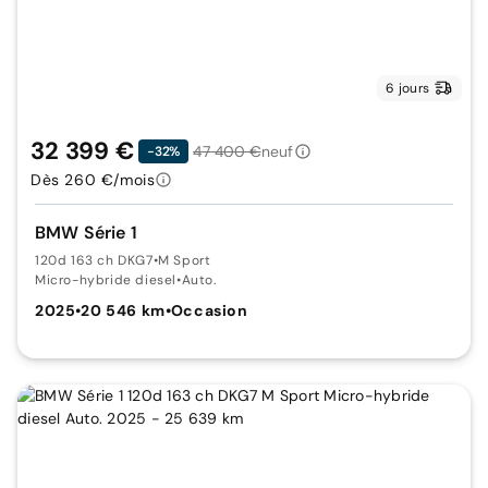
6 jours
32 399 €
47 400 €
neuf
-32%
Dès 260 €/mois
BMW Série 1
120d 163 ch DKG7
•
M Sport
Micro-hybride diesel
•
Auto.
2025
•
20 546 km
•
Occasion