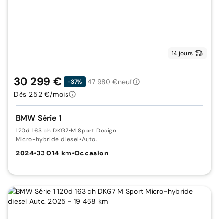
14 jours
30 299 €
47 980 €
neuf
-37%
Dès 252 €/mois
BMW Série 1
120d 163 ch DKG7
•
M Sport Design
Micro-hybride diesel
•
Auto.
2024
•
33 014 km
•
Occasion