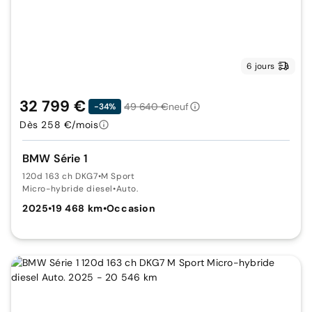
6 jours
32 799 €
49 640 €
neuf
-34%
Dès 258 €/mois
BMW Série 1
120d 163 ch DKG7
•
M Sport
Micro-hybride diesel
•
Auto.
2025
•
19 468 km
•
Occasion