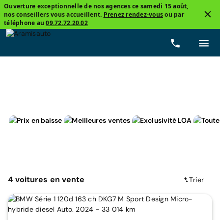
Ouverture exceptionnelle de nos agences ce samedi 15 août,
nos conseillers vous accueillent.
Prenez rendez-vous
ou par
3
téléphone au
09.72.72.20.02
BMW, Série 1
Micro-hybride diesel
Prix
Boîtes 
4
voitures
en vente
Trier