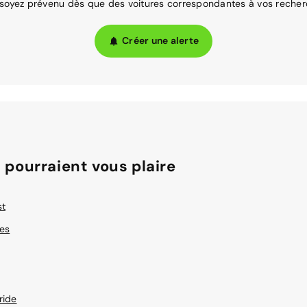
 soyez prévenu dès que des voitures correspondantes à vos recher
Créer une alerte
 pourraient vous plaire
st
res
ride