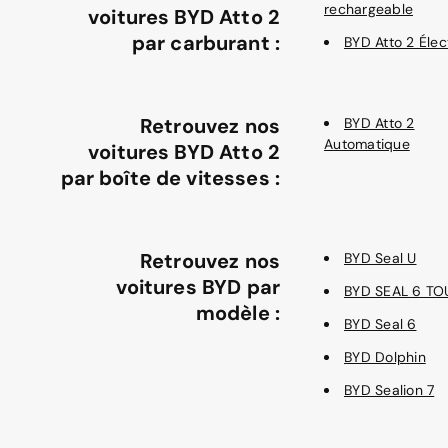
rechargeable
voitures BYD Atto 2
par carburant :
BYD Atto 2 Élec
Retrouvez nos
BYD Atto 2
Automatique
voitures BYD Atto 2
par boîte de vitesses :
Retrouvez nos
BYD Seal U
voitures BYD par
BYD SEAL 6 TO
modèle :
BYD Seal 6
BYD Dolphin
BYD Sealion 7