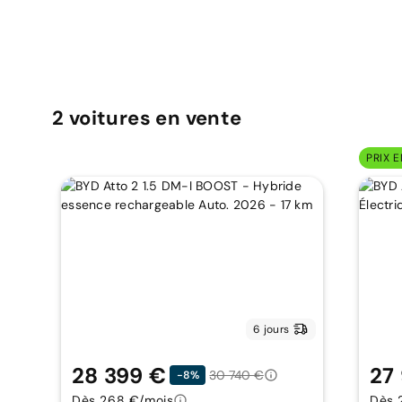
2
voitures
en vente
PRIX E
6 jours
28 399 €
27
30 740 €
-8%
Dès 268 €/mois
Dès 