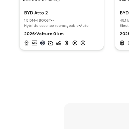
BYD Atto 2
BYD
1.5 DM-I BOOST
•
-
45.1 
Hybride essence rechargeable
•
Auto.
Élect
2026
•
Voiture 0 km
202