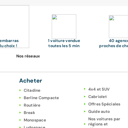
'embarras
1 voiture vendue
40 agenc
du choix !
toutes les 5 min
proches de ch
Nos réseaux
Acheter
4x4 et SUV
Citadine
Cabriolet
Berline Compacte
Offres Spéciales
Routière
Guide auto
Break
Nos voitures par
Monospace
régions et
Ludospace