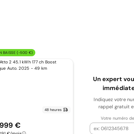
N BAISSE (-500 €)
Un expert vou
immédiate
Indiquez votre n
rappel gratuit 
48 heures
Votre numéro de
 999 €
291 €/mois