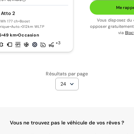
Me rappe
 Atto 2
Vous disposez du 
kWh 177 ch
•
Boost
opposer gratuitemen
rique
•
Auto.
•
312km WLTP
via
Bloc
5
•
49 km
•
Occasion
+3
Résultats par page
24
Vous ne trouvez pas le véhicule de vos rêves ?