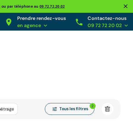
s
ou par téléphone au
09.72.72.20.02
Prendre rendez-vous
Contactez-nous
en agence
09 72 72 20 02
2
Tous les filtres
métrage