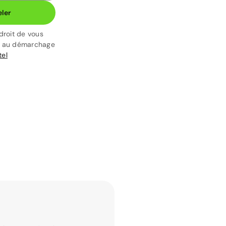
ler
droit de vous
t au démarchage
tel