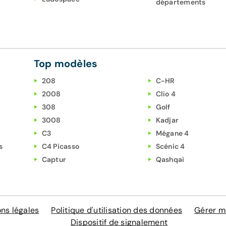
départements
Top modèles
208
C-HR
2008
Clio 4
308
Golf
3008
Kadjar
C3
Mégane 4
s
C4 Picasso
Scénic 4
Captur
Qashqai
ns légales
Politique d'utilisation des données
Gérer m
Dispositif de signalement