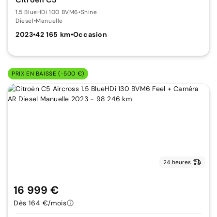
1.5 BlueHDi 100 BVM6
•
Shine
Diesel
•
Manuelle
2023
•
42 165 km
•
Occasion
PRIX EN BAISSE (-500 €)
24 heures
16 999 €
Dès 164 €/mois