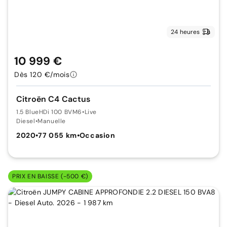
24 heures
10 999 €
Dès 120 €/mois
Citroën C4 Cactus
1.5 BlueHDi 100 BVM6
•
Live
Diesel
•
Manuelle
2020
•
77 055 km
•
Occasion
PRIX EN BAISSE (-500 €)