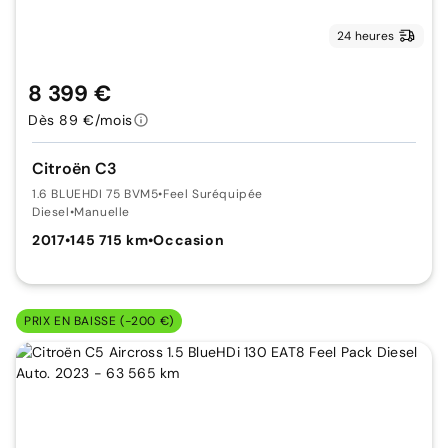
24 heures
8 399 €
Dès 89 €/mois
Citroën C3
1.6 BLUEHDI 75 BVM5
•
Feel Suréquipée
Diesel
•
Manuelle
2017
•
145 715 km
•
Occasion
PRIX EN BAISSE (-200 €)