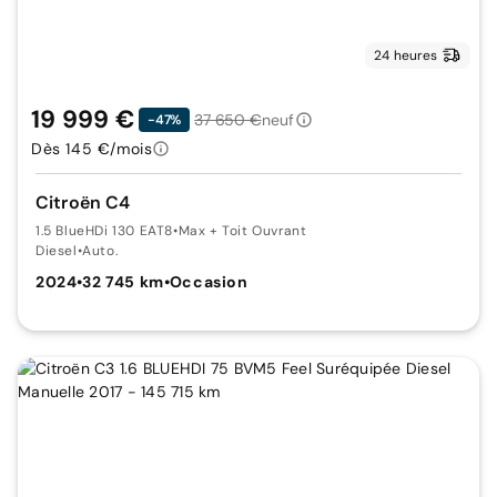
24 heures
19 999 €
37 650 €
neuf
-47%
Dès 145 €/mois
Citroën C4
1.5 BlueHDi 130 EAT8
•
Max + Toit Ouvrant
Diesel
•
Auto.
2024
•
32 745 km
•
Occasion