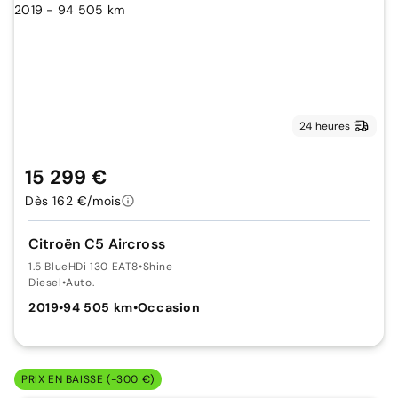
24 heures
15 299 €
Dès 162 €/mois
Citroën C5 Aircross
1.5 BlueHDi 130 EAT8
•
Shine
Diesel
•
Auto.
2019
•
94 505 km
•
Occasion
PRIX EN BAISSE (-300 €)